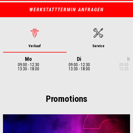
WERKSTATTTERMIN ANFRAGEN
Verkauf
Service
Mo
Di
Mi
09:00 - 12:30
09:00 - 12:30
09:00 - 
13:30 - 18:00
13:30 - 18:00
13:30 - 
Item
1
of
7
Promotions