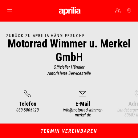
Skip to content
ZURÜCK ZU APRILIA HÄNDLERSUCHE
Motorrad Wimmer u. Merkel
GmbH
Offizieller Händler
Autorisierte Servicestelle
Telefon
E-Mail
Adr
089-5005920
info@motorrad-wimmer-
Landsberger
merkel.de
80687 
Item
1
of
4
TERMIN VEREINBAREN