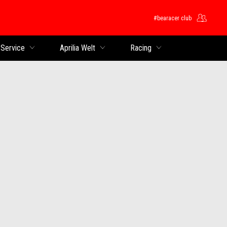
#bearacer club
 Service
Aprilia Welt
Racing