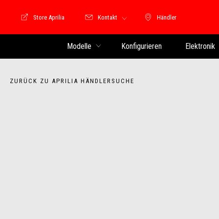
Store Aprilia
Kontakt
Händler
Store Motoguzzi
Händler
Modelle
Konfigurieren
Elektronik
ZURÜCK ZU APRILIA HÄNDLERSUCHE
Item
1
of