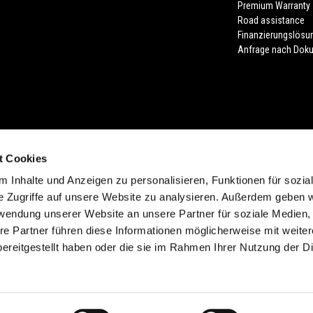
Premium Warranty
Road assistance
Finanzierungslösu
Anfrage nach Dok
t Cookies
 Inhalte und Anzeigen zu personalisieren, Funktionen für sozia
lung der Farbe. Verfügbarkeiten, eventuelle Abweichungen von Ausstattung, Pr
e Zugriffe auf unsere Website zu analysieren. Außerdem geben w
sind möglich. Druckfehler, Farbfehler, Irrtümer, Änderungen und Auslaufartikel 
rwendung unserer Website an unsere Partner für soziale Medien
d unverbindlich. In verschiedenen Ländern sind aufgrund gesetzlicher Bestimm
re Partner führen diese Informationen möglicherweise mit weite
ereitgestellt haben oder die sie im Rahmen Ihrer Nutzung der D