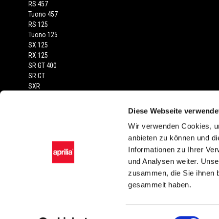
RS 457
Tuono 457
RS 125
Tuono 125
SX 125
RX 125
SR GT 400
SR GT
SXR
Diese Webseite verwende
RECHTLICHER HINWEIS
Wir verwenden Cookies, um
Die abgebildeten Fahrzeuge und Zubehörartikel dienen nur zur Darstel
anbieten zu können und di
von Farbtönen in der Serienausstattung gegenüber der Wiedergabe in Bild 
Informationen zu Ihrer Ve
technischer oder stilistischer Änderungen vor. Sämtliche Angaben sin
und Analysen weiter. Unse
Modellvarianten, Zubehörartikel und Ausstattungen möglich.
zusammen, die Sie ihnen b
gesammelt haben.
Facebook
Instagram
Youtube
Einwilligungsauswahl