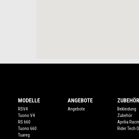
Footer
MODELLE
ANGEBOTE
ZUBEHÖ
RSV4
Angebote
Bekleidung
Tuono V4
Zubehör
RS 660
Aprilia Raci
Tuono 660
Rider Tech Ou
Tuareg