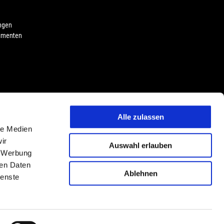
ngen
umenten
Alle zulassen
le Medien
oduktmerkmalen, Dekore oder Sitzbankfarben vorbehalten. Abweichungen
ir
Auswahl erlauben
vorbehalten. PIAGGIO & C. S.p.A. behält sich jederzeit das Recht
, Werbung
ungen Abweichungen von den hier beschriebenen und abgebildeten
ren Daten
Ablehnen
ienste
DE
LAND ODER REGION AUSWÄHLEN