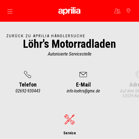
Skip to content
ZURÜCK ZU APRILIA HÄNDLERSUCHE
Löhr's Motorradladen
Autorisierte Servicestelle
Telefon
E-Mail
Adr
02692-930443
info-loehrs@gmx.de
Auf dem St
53539 Kel
Item
1
of
4
Service