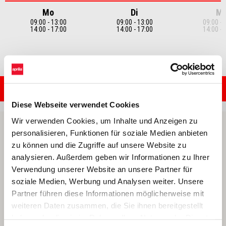
Mo
Di
Mi
09:00 - 13:00
09:00 - 13:00
09:00 - 
14:00 - 17:00
14:00 - 17:00
14:00 - 
Item
1
of
7
WERKSTATT KONTAKTIEREN
Diese Webseite verwendet Cookies
Wir verwenden Cookies, um Inhalte und Anzeigen zu
personalisieren, Funktionen für soziale Medien anbieten
zu können und die Zugriffe auf unsere Website zu
analysieren. Außerdem geben wir Informationen zu Ihrer
Verwendung unserer Website an unsere Partner für
soziale Medien, Werbung und Analysen weiter. Unsere
Partner führen diese Informationen möglicherweise mit
weiteren Daten zusammen, die Sie ihnen bereitgestellt
haben oder die sie im Rahmen Ihrer Nutzung der Dienste