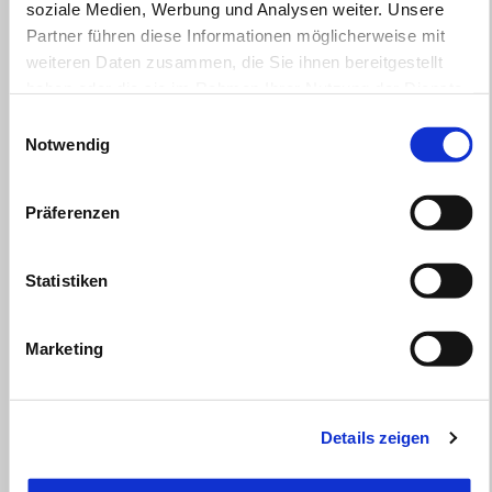
soziale Medien, Werbung und Analysen weiter. Unsere
Partner führen diese Informationen möglicherweise mit
weiteren Daten zusammen, die Sie ihnen bereitgestellt
haben oder die sie im Rahmen Ihrer Nutzung der Dienste
gesammelt haben.
Einwilligungsauswahl
Notwendig
Präferenzen
Statistiken
Marketing
Gültig bis
31 August 2026
APRILIA SR GT: Bis zu 1.000€ Kundenvorteil oder ab
Details zeigen
1,99% finanzieren