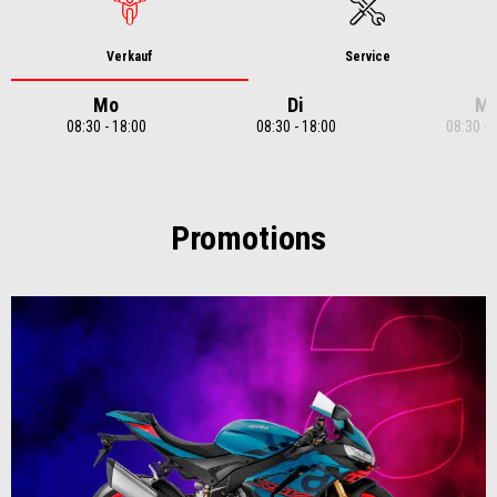
Verkauf
Service
Mo
Di
Mi
08:30 - 18:00
08:30 - 18:00
08:30 - 
Item
1
of
7
Promotions