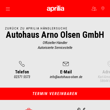
Skip to content
ZURÜCK ZU APRILIA HÄNDLERSUCHE
Autohaus Arno Olsen GmbH
Offizieller Händler
Autorisierte Servicestelle
Telefon
E-Mail
Adr
02371 5573
info@autohaus-olsen.de
Karl-Arno
58644 I
Item
1
of
4
TERMIN VEREINBAREN