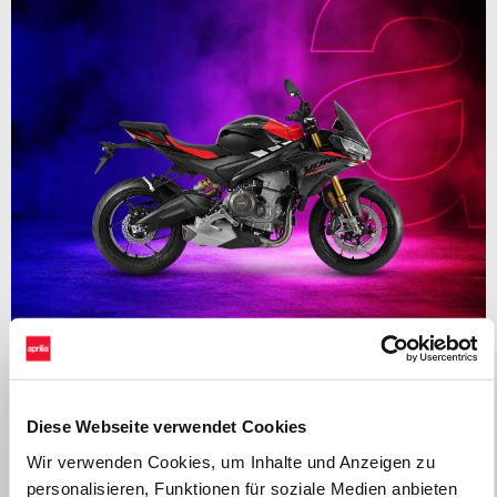
Gültig bis
31 August 2026
APRILIA TUONO 660: Bis zu 1.000€ Kundenvorteil oder
ab 0% finanzieren
Diese Webseite verwendet Cookies
Wir verwenden Cookies, um Inhalte und Anzeigen zu
personalisieren, Funktionen für soziale Medien anbieten