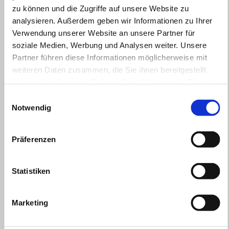
zu können und die Zugriffe auf unsere Website zu
analysieren. Außerdem geben wir Informationen zu Ihrer
Verwendung unserer Website an unsere Partner für
soziale Medien, Werbung und Analysen weiter. Unsere
Partner führen diese Informationen möglicherweise mit
weiteren Daten zusammen, die Sie ihnen bereitgestellt
haben oder die sie im Rahmen Ihrer Nutzung der Dienste
gesammelt haben.
Einwilligungsauswahl
Notwendig
Präferenzen
Statistiken
Gültig bis
31 August 2026
Marketing
APRILIA SR GT: Bis zu 1.000€ Kundenvorteil oder ab
1,99% finanzieren