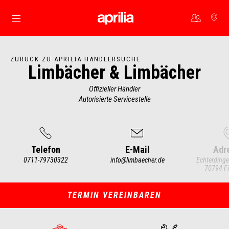
Skip to content
ZURÜCK ZU APRILIA HÄNDLERSUCHE
Limbächer & Limbächer
Offizieller Händler
Autorisierte Servicestelle
Telefon
E-Mail
Adr
0711-79730322
info@limbaecher.de
Echterdinge
70794 Fi
Item
1
of
4
TERMIN VEREINBAREN