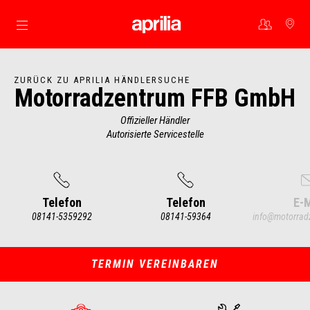
Skip to content
ZURÜCK ZU APRILIA HÄNDLERSUCHE
Motorradzentrum FFB GmbH
Offizieller Händler
Autorisierte Servicestelle
Telefon
Telefon
E-M
08141-5359292
08141-59364
info@motorrad
Item
1
of
5
TERMIN VEREINBAREN