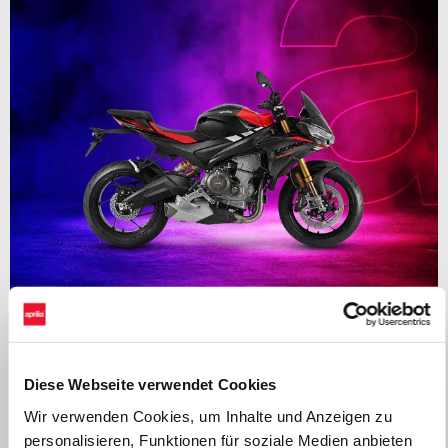
Gültig bis
31 August 2026
APRILIA TUONO 660: Bis zu 1.000€ Kundenvorteil oder
ab 0% finanzieren
Diese Webseite verwendet Cookies
Wir verwenden Cookies, um Inhalte und Anzeigen zu
personalisieren, Funktionen für soziale Medien anbieten