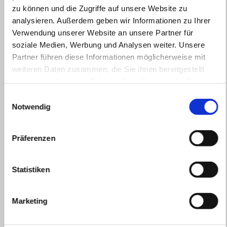
zu können und die Zugriffe auf unsere Website zu
analysieren. Außerdem geben wir Informationen zu Ihrer
Verwendung unserer Website an unsere Partner für
soziale Medien, Werbung und Analysen weiter. Unsere
Partner führen diese Informationen möglicherweise mit
weiteren Daten zusammen, die Sie ihnen bereitgestellt
haben oder die sie im Rahmen Ihrer Nutzung der Dienste
gesammelt haben.
Einwilligungsauswahl
Notwendig
Präferenzen
Statistiken
Gültig bis
31 August 2026
Marketing
APRILIA SR GT: Bis zu 1.000€ Kundenvorteil oder ab
1,99% finanzieren