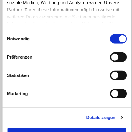
soziale Medien, Werbung und Analysen weiter. Unsere
Partner führen diese Informationen möglicherweise mit
weiteren Daten zusammen, die Sie ihnen bereitgestellt
haben oder die sie im Rahmen Ihrer Nutzung der Dienste
gesammelt haben.
Einwilligungsauswahl
Notwendig
Präferenzen
Statistiken
Marketing
Gültig bis
31 August 2026
APRILIA SR GT: Bis zu 1.000€ Kundenvorteil oder ab
Details zeigen
1,99% finanzieren