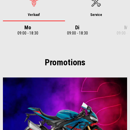
Verkauf
Service
Mo
Di
Mi
09:00 - 18:30
09:00 - 18:30
09:00 - 
Item
1
of
7
Promotions