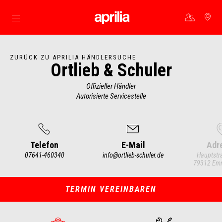
Skip to content
ZURÜCK ZU APRILIA HÄNDLERSUCHE
Ortlieb & Schuler
Offizieller Händler
Autorisierte Servicestelle
Telefon
E-Mail
Adr
07641-460340
info@ortlieb-schuler.de
Hauptstr
79312 Em
Item
1
of
4
TERMIN VEREINBAREN