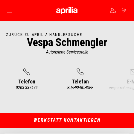
Skip to content
ZURÜCK ZU APRILIA HÄNDLERSUCHE
Vespa Schmengler
Autorisierte Servicestelle
Telefon
Telefon
E-M
0203-337474
BU/HBERGHOFF
vespa.schmengl
Item
1
of
4
WERKSTATT KONTAKTIEREN