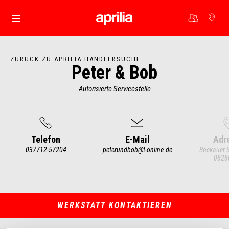
Skip to content
ZURÜCK ZU APRILIA HÄNDLERSUCHE
Peter & Bob
Autorisierte Servicestelle
Telefon
E-Mail
Adr
037712-57204
peterundbob@t-online.de
Bockauer S
0828
Item
1
of
3
WERKSTATT KONTAKTIEREN