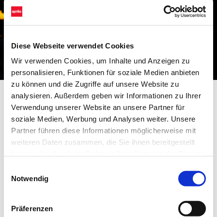
Diese Webseite verwendet Cookies
Wir verwenden Cookies, um Inhalte und Anzeigen zu
personalisieren, Funktionen für soziale Medien anbieten
zu können und die Zugriffe auf unsere Website zu
analysieren. Außerdem geben wir Informationen zu Ihrer
Du hast schon eine Aprilia?
Verwendung unserer Website an unsere Partner für
soziale Medien, Werbung und Analysen weiter. Unsere
Hol dir deinen #bearacer-club-Ausweis.
Partner führen diese Informationen möglicherweise mit
Der #bearacer-club-Ausweis ist dein Schlüssel zu einer
weiteren Daten zusammen, die Sie ihnen bereitgestellt
exklusiven Vorteilswelt für Aprilia-Besitzer:
haben oder die sie im Rahmen Ihrer Nutzung der Dienste
gesammelt haben.
Einwilligungsauswahl
- Regelmäßige Rabatte auf Zubehör und Originalersatzteile
Notwendig
- Vorteile und Angebote für dich und deine Aprilia
- Exklusive Erlebnisse im Rahmen der Aprilia-Events
Präferenzen
- Einladungen zu speziellen Community-Aktivitäten