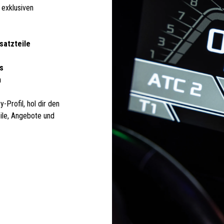
 exklusiven
satzteile
s
n
-Profil, hol dir den
eile, Angebote und