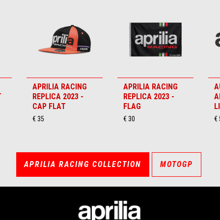
APRILIA RACING
APRILIA RACING
A
T
REPLICA 2023 -
REPLICA 2023 -
A
CAP FLAT
FLAG
L
€ 35
€ 30
€ 
APRILIA RACING COLLECTION
MOTOGP