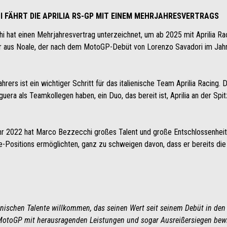
HI FÄHRT DIE APRILIA RS-GP MIT EINEM MEHRJAHRESVERTRAGS
hat einen Mehrjahresvertrag unterzeichnet, um ab 2025 mit Aprilia Raci
ler aus Noale, der nach dem MotoGP-Debüt von Lorenzo Savadori im Jahr
ahrers ist ein wichtiger Schritt für das italienische Team Aprilia Racin
era als Teamkollegen haben, ein Duo, das bereit ist, Aprilia an der S
 2022 hat Marco Bezzecchi großes Talent und große Entschlossenheit b
-Positions ermöglichten, ganz zu schweigen davon, dass er bereits die 
ienischen Talente willkommen, das seinen Wert seit seinem Debüt in den
 MotoGP mit herausragenden Leistungen und sogar Ausreißersiegen bew