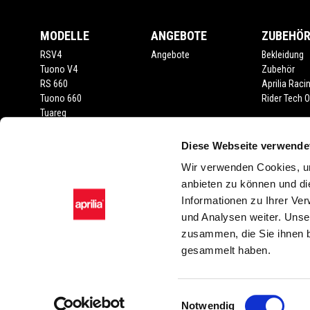
MODELLE
ANGEBOTE
ZUBEHÖ
RSV4
Angebote
Bekleidung
Tuono V4
Zubehör
RS 660
Aprilia Raci
Tuono 660
Rider Tech Ou
Tuareg
RS 457
Tuono 457
Diese Webseite verwende
RS 125
Wir verwenden Cookies, um
Tuono 125
anbieten zu können und di
SX 125
RX 125
Informationen zu Ihrer Ve
SR GT 400
und Analysen weiter. Unse
SR GT
zusammen, die Sie ihnen b
SXR
gesammelt haben.
RECHTLICHER HINWEIS
Einwilligungsauswahl
Notwendig
Die abgebildeten Fahrzeuge und Zubehörartikel dienen nur zur Darstel