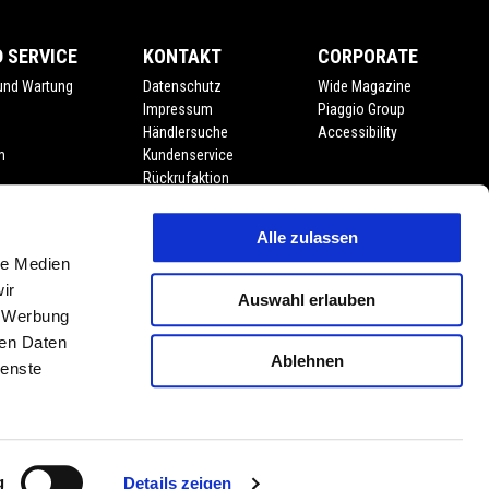
 SERVICE
KONTAKT
CORPORATE
 und Wartung
Datenschutz
Wide Magazine
Impressum
Piaggio Group
Händlersuche
Accessibility
m
Kundenservice
Rückrufaktion
Alle zulassen
ngen
le Medien
umenten
ir
Auswahl erlauben
, Werbung
ren Daten
Ablehnen
ienste
g
Details zeigen
oduktmerkmalen, Dekore oder Sitzbankfarben vorbehalten. Abweichungen