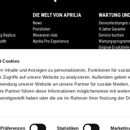
R
DIE WELT VON APRILIA
WARTUNG UND
News
Serviceleistungen
Preislisten
4 Jahre Garantie
ng Replica
#bearacer club
Service buchen
tfit
Aprilia Pro Experience
Wartungsprogram
Original-Ersatzteile
Premium Warranty
Road assistance
t Cookies
Finanzierungslösu
 Inhalte und Anzeigen zu personalisieren, Funktionen für sozia
Anfrage nach Dok
e Zugriffe auf unsere Website zu analysieren. Außerdem geben w
rwendung unserer Website an unsere Partner für soziale Medien
re Partner führen diese Informationen möglicherweise mit weite
ereitgestellt haben oder die sie im Rahmen Ihrer Nutzung der D
Präferenzen
Statistiken
Marketin
lung der Farbe. Verfügbarkeiten, eventuelle Abweichungen von Ausstattung, Pr