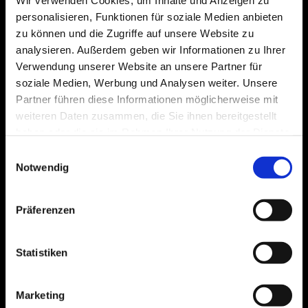
Wir verwenden Cookies, um Inhalte und Anzeigen zu
personalisieren, Funktionen für soziale Medien anbieten
zu können und die Zugriffe auf unsere Website zu
analysieren. Außerdem geben wir Informationen zu Ihrer
Verwendung unserer Website an unsere Partner für
soziale Medien, Werbung und Analysen weiter. Unsere
MARCO BEZZECCHI - #72
Partner führen diese Informationen möglicherweise mit
weiteren Daten zusammen, die Sie ihnen bereitgestellt
Marco Bezzecchi wurde 1998 in Rimini, Italien, geboren und
haben oder die sie im Rahmen Ihrer Nutzung der Dienste
fuhr 2014 zum ersten Mal bei der CIV (Campionato Italiano
gesammelt haben.
Velocità) Moto3 mit, wo er die Saison als ...
Einwilligungsauswahl
Notwendig
WEITERLESEN
Präferenzen
Statistiken
Marketing