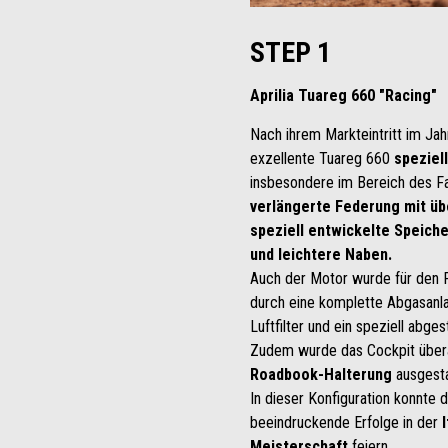
STEP 1
Aprilia Tuareg 660 "Racing"
Nach ihrem Markteintritt im Jahr
exzellente Tuareg 660
speziel
insbesondere im Bereich des F
verlängerte Federung mit ü
speziell entwickelte Speich
und leichtere Naben.
Auch der Motor wurde für den 
durch eine komplette Abgasanla
Luftfilter und ein speziell ab
Zudem wurde das Cockpit übera
Roadbook-Halterung
ausgesta
In dieser Konfiguration konnte 
beeindruckende Erfolge in der
Meisterschaft
feiern.