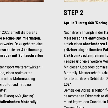
STEP 2
Aprilia Tuareg 660 "Racin
 2022 erhielt die bereits
Nach ihrem Triumph in der
It
le Racing-Optimierungen
,
Meisterschaft
entwickelte s
ahrwerks. Dazu gehören eine
erhielt einen
abnehmbaren H
berarbeiteter Abstimmung,
präziser abgestimmtes Fa
enräder mit Schlauchreifen
Elektroniksystem, einen h
Fender
und viele weitere Ve
Rennsport weiterentwickelt –
Mit diesen Upgrades dominiert
ge, einen optimierten
Motorally-Meisterschaft, zahl
gestimmtes Motormapping.
feierte bei ihrem Debüt den
rbeitet und mit einer
2024.
ttet.
Gemäß der Aprilia Tradition f
die Tuareg 660 „Racing“
gesammelten Erkenntnisse dir
Italienischen Motorally-
– und legten den Grundstein 
Tuareg Rally.