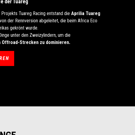
le der Tuareg
 Projekts Tuareg Racing entstand die
Aprilia Tuareg
kt von der Rennversion abgeleitet, die beim Africa Eco
rikas gekrönt wurde.
inge unter den Zweizylindern, um die
n Offroad-Strecken zu dominieren.
REN
ÜNGE