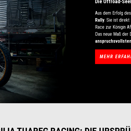
Die Offroad-See
Aus dem Erfolg des
Rally
. Sie ist dire
Race zur Königin Af
Das neue Maß der D
anspruchsvollste
MEHR ERFAH
ILIA TUAREG RACING: DIE URSPR