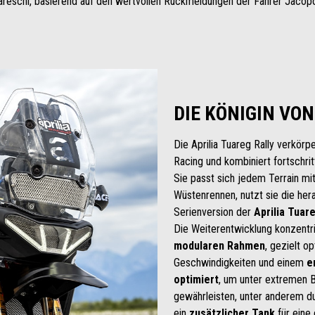
areschi, basierend auf den wertvollen Rückmeldungen der Fahrer Jacopo
DIE KÖNIGIN VON
Die Aprilia Tuareg Rally verkörp
Racing und kombiniert fortschritt
Sie passt sich jedem Terrain mit
Wüstenrennen, nutzt sie die he
Serienversion der
Aprilia Tuare
Die Weiterentwicklung konzentri
modularen Rahmen
, gezielt o
Geschwindigkeiten und einem
e
optimiert
, um unter extremen 
gewährleisten, unter anderem dur
ein
zusätzlicher Tank
für eine