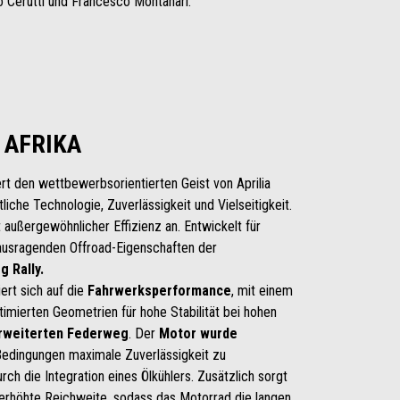
 Cerutti und Francesco Montanari.
 AFRIKA
ert den wettbewerbsorientierten Geist von Aprilia
liche Technologie, Zuverlässigkeit und Vielseitigkeit.
 außergewöhnlicher Effizienz an. Entwickelt für
rausragenden Offroad-Eigenschaften der
g Rally.
ert sich auf die
Fahrwerksperformance
, mit einem
ptimierten Geometrien für hohe Stabilität bei hohen
rweiterten Federweg
. Der
Motor wurde
Bedingungen maximale Zuverlässigkeit zu
ch die Integration eines Ölkühlers. Zusätzlich sorgt
 erhöhte Reichweite, sodass das Motorrad die langen