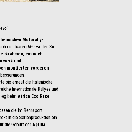
g
evo"
alienischen Motorally-
ich die Tuareg 660 weiter. Sie
eckrahmen, ein noch
hrwerk und
och montierten vorderen
rbesserungen.
e sie erneut die Italienische
reiche internationale Rallyes und
 Sieg beim
Africa Eco Race
lossen die im Rennsport
ekt in die Serienproduktion ein
für die Geburt der
Aprilia