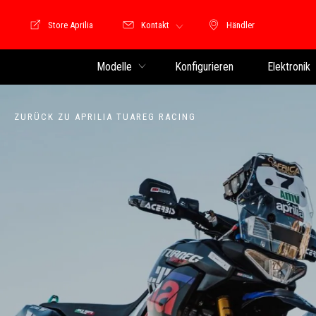
Store Aprilia
Kontakt
Händler
Store Motoguzzi
Händler
Modelle
Konfigurieren
Elektronik
ZURÜCK ZU APRILIA TUAREG RACING