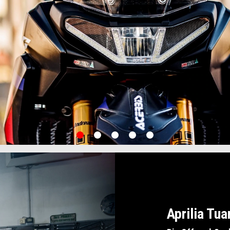
item
item
item
item
item
0
1
2
3
4
Aprilia Tua