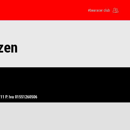
#bearacer club
zen
11 P. Iva 01551260506