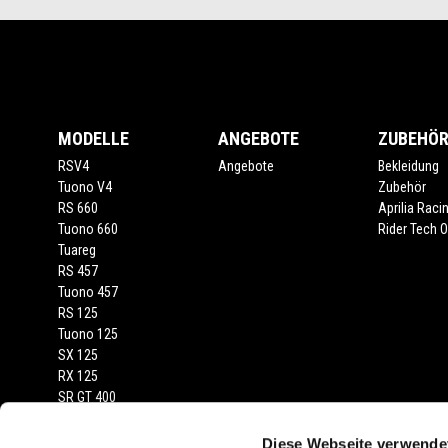
Footer
MODELLE
ANGEBOTE
ZUBEHÖ
RSV4
Angebote
Bekleidung
Tuono V4
Zubehör
RS 660
Aprilia Raci
Tuono 660
Rider Tech Ou
Tuareg
RS 457
Tuono 457
RS 125
Tuono 125
SX 125
RX 125
SR GT 400
SR GT
SXR
Diese Webseite verwende