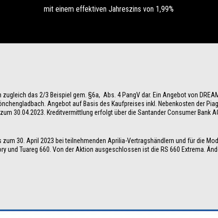
mit einem effektiven Jahreszins von 1,99%
n zugleich das 2/3 Beispiel gem. §6a,  Abs. 4 PangV dar. Ein Angebot von DRE
nchengladbach. Angebot auf Basis des Kaufpreises inkl. Nebenkosten der Piaggio
is zum 30.04.2023. Kreditvermittlung erfolgt über die Santander Consumer Bank 
 zum 30. April 2023 bei teilnehmenden Aprilia-Vertragshändlern und für die Mode
ory und Tuareg 660. Von der Aktion ausgeschlossen ist die RS 660 Extrema. Ände