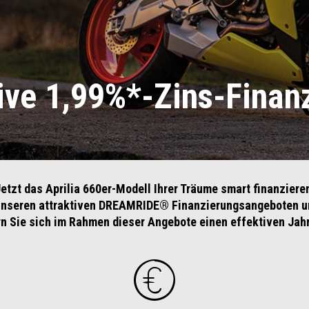
ive 1,99%*-Zins-Finan
etzt das Aprilia 660er-Modell Ihrer Träume smart finanziere
n unseren attraktiven DREAMRIDE® Finanzierungsangeboten u
rn Sie sich im Rahmen dieser Angebote einen effektiven Jah