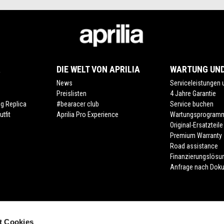
R
DIE WELT VON APRILIA
WARTUNG UND
News
Serviceleistungen
Preislisten
4 Jahre Garantie
ng Replica
#bearacer club
Service buchen
tfit
Aprilia Pro Experience
Wartungsprogram
Original-Ersatzteile
Premium Warranty
Road assistance
Finanzierungslösu
Anfrage nach Dok
t Cookies