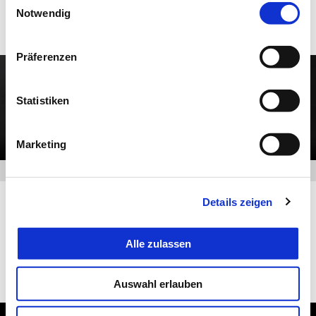
Notwendig
Präferenzen
Statistiken
Marketing
Details zeigen
#bearacer Club: Die Aprilia Community
Alle zulassen
WERDE MITGLIED DER COMMUNITY
Auswahl erlauben