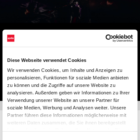
SUPER SUMMER
Tauche ein in die Welt von Aprilia und entdecke exklusive
Diese Webseite verwendet Cookies
Angebote.
Wir verwenden Cookies, um Inhalte und Anzeigen zu
personalisieren, Funktionen für soziale Medien anbieten
zu können und die Zugriffe auf unsere Website zu
MEHR ENTDECKEN
analysieren. Außerdem geben wir Informationen zu Ihrer
Verwendung unserer Website an unsere Partner für
soziale Medien, Werbung und Analysen weiter. Unsere
Partner führen diese Informationen möglicherweise mit
Der offizielle Aprilia Online Shop
weiteren Daten zusammen, die Sie ihnen bereitgestellt
haben oder die sie im Rahmen Ihrer Nutzung der Dienste
gesammelt haben.
ZUM SHOP
Einwilligungsauswahl