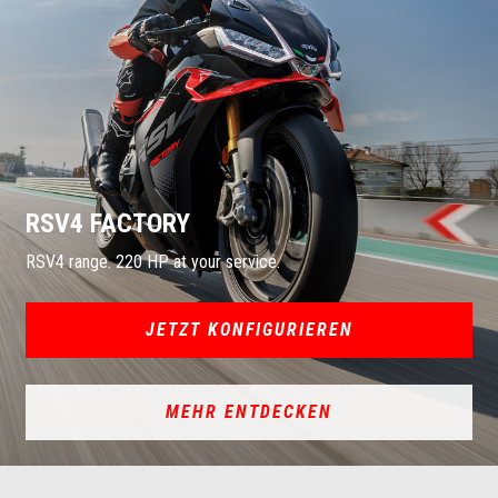
RSV4 FACTORY
RSV4 range. 220 HP at your service.
JETZT KONFIGURIEREN
MEHR ENTDECKEN