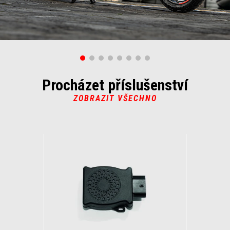
Procházet příslušenství
ZOBRAZIT VŠECHNO
Item
1
of
1