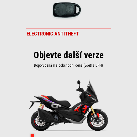
ELECTRONIC ANTITHEFT
Objevte další verze
Doporučená maloobchodní cena (včetně DPH)
Item
1
of
1
Rally Replica