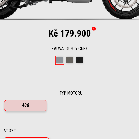
Kč 179.900
BARVA
:
DUSTY GREY
Dusty Grey
Boulder Grey
Rugged Black
TYP MOTORU
:
400
VERZE
: