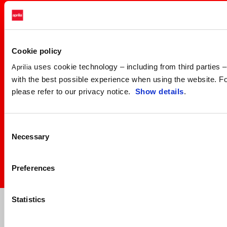
Cookie policy
uses cookie technology – including from third parties – 
Aprilia
with the best possible experience when using the website. Fo
please refer to our privacy notice.
Show details
.
Consent
Necessary
Selection
Preferences
Item
Item
1
1
Statistics
of
of
1
1