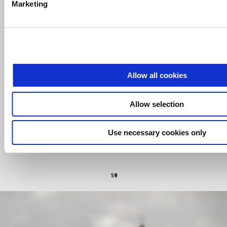
Marketing
ZVÝŠIT VÝKON
Řada příslušenství určená pro Aprilia SR GT 400 je navržena tak, aby
zvýšila komfort, bezpečnost a úložný prostor v každé jízdní
Allow all cookies
situaci.
Všechna řešení dokonale ladí s jejím dobrodružným
charakterem a dodávají vašim každodenním cestám praktičnost a
osobitý styl.
Allow selection
Use necessary cookies only
1/8