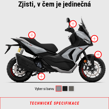
Zjisti, v čem je jedinečná
Víc informa
Víc informací o
Víc
Ví
Víc informací o
Dusty Grey
Rugged Black
Boulder Grey
Vyber si barvu
TECHNICKÉ SPECIFIKACE