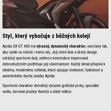
Styl, který vybočuje z běžných kolejí
Aprilia SR GT 400 má
výrazný, dynamický charakter
, navržený tak,
aby vynikl ve městě i mimo něj. Její ostré linie a drsný design
odrážejí sportovní duši, zatímco konstrukce inspirovaná
dobrodružstvím podtrhuje její všestrannost. Každý detail přispívá k
silnému, modernímu vzhledu, který spojuje osobnost, funkčnost a
autentického ducha značky Aprilia.
Sportovní charakter dotvářejí výrazné grafické prvky, speciální
sedlo, červené pružiny tlumičů a zlaté vidlice.