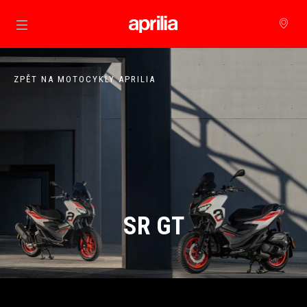
Přejít na hlavní obsah
ZPĚT NA MOTOCYKLY APRILIA
SR GT