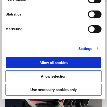
Opalescent Light
Street Grey
Aprilia Black
Space W
Red
Aprilia SR GT 125
Aprilia S
Kč 94.900
Kč 99.90
Statistics
Marketing
Settings
Allow all cookies
Allow selection
Use necessary cookies only