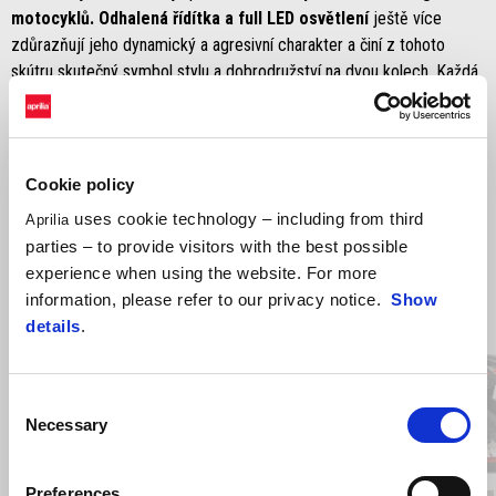
motocyklů. Odhalená řídítka a full LED osvětlení
ještě více
zdůrazňují jeho dynamický a agresivní charakter a činí z tohoto
skútru skutečný symbol stylu a dobrodružství na dvou kolech. Každá
jízda se stane vzrušující výzvou.
Cookie policy
Objev všechny verze a barvy
uses cookie technology – including from third
Aprilia
Doporučená maloobchodní cena (včetně DPH)
parties – to provide visitors with the best possible
experience when using the website. For more
Item
1
information, please refer to our privacy notice.
Show
of
4
details
.
Consent
Necessary
Předchozí
D
Selection
Preferences