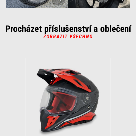
Procházet příslušenství a oblečení
ZOBRAZIT VŠECHNO
Item
1
of
1