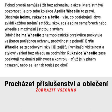
Pokud prostě nemůžeš žít bez adrenalinu a akce, která strhává
pozornost, je pro tebe kolekce
Aprilia Wheelie
to pravé.
Obsahuje
helmu, rukavice a brýle
- vše, co potřebuješ, abys
zvládl každou terénní zatáčku, skok, rozjezd na semaforech nebo
wheelie s maximální jistotou a stylem.
Odolná
helma Wheelie
z termoplastické pryskyřice poskytuje
veškerou potřebnou ochranu, prodyšnost a pohodlí.
Brýle
Wheelie
se zrcadlovými skly HD zajišťují vynikající viditelnost a
stylový vzhled bez ohledu na podmínky.
Rukavice Wheelie
zase
poskytují maximální přilnavost a kontrolu - ať už jsi v plném
nasazení, nebo se jen tak touláš po okolí.
Procházet příslušenství a oblečení
ZOBRAZIT VŠECHNO
Item
1