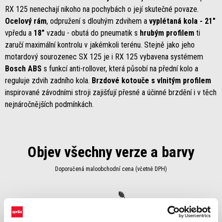
RX 125 nenechají nikoho na pochybách o její skutečné povaze.
Ocelový rám
, odpružení s dlouhým zdvihem a
vyplétaná kola - 21"
vpředu a
18"
vzadu - obutá do pneumatik s
hrubým profilem
ti
zaručí maximální kontrolu v jakémkoli terénu. Stejně jako jeho
motardový sourozenec SX 125 je i RX 125 vybavena systémem
Bosch ABS
s funkcí anti-rollover, která působí na přední kolo a
reguluje zdvih zadního kola.
Brzdové kotouče s vlnitým profilem
inspirované závodními stroji zajišťují přesné a účinné brzdění i v těch
nejnáročnějších podmínkách.
Objev všechny verze a barvy
Doporučená maloobchodní cena (včetně DPH)
Item
1
of
1