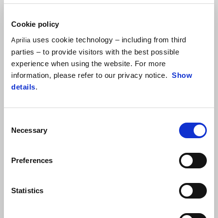
Cookie policy
uses cookie technology – including from third
Aprilia
parties – to provide visitors with the best possible
Varanus Black
Cubozoa White
experience when using the website. For more
Aprilia RX 125
information, please refer to our privacy notice.
Show
Kč 115.900
details
.
Consent
Necessary
Selection
Preferences
Statistics