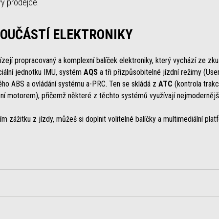
vy prodejce.
SOUČÁSTÍ ELEKTRONIKY
zejí propracovaný a komplexní balíček elektroniky, který vychází ze zku
ciální jednotku IMU, systém
AQS
a tři přizpůsobitelné jízdní režimy (User
ého ABS a ovládání systému a-PRC. Ten se skládá z
ATC
(kontrola trak
í motorem), přičemž některé z těchto systémů využívají nejmodernější p
 zážitku z jízdy, můžeš si doplnit volitelné balíčky a multimediální plat