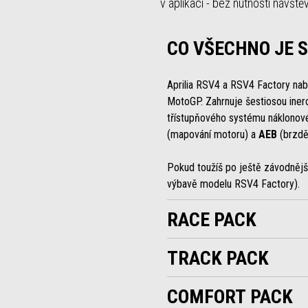
v aplikaci - bez nutnosti návště
CO VŠECHNO JE 
Aprilia RSV4 a RSV4 Factory nabí
MotoGP. Zahrnuje šestiosou iner
třístupňového systému náklonov
(mapování motoru) a
AEB
(brzděn
Pokud toužíš po ještě závodnějším
výbavě modelu RSV4 Factory).
RACE PACK
TRACK PACK
COMFORT PACK