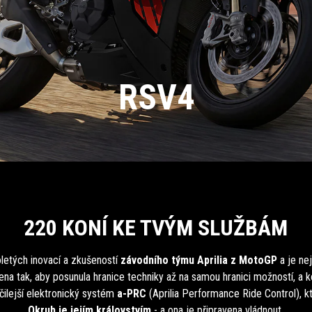
RSV4
220 KONÍ KE TVÝM SLUŽBÁM
letých inovací a zkušeností
závodního týmu Aprilia z MotoGP
a je ne
ena tak, aby posunula hranice techniky až na samou hranici možností, a
očilejší elektronický systém
a-PRC
(Aprilia Performance Ride Control), kt
Okruh je jejím královstvím
- a ona je připravena vládnout.