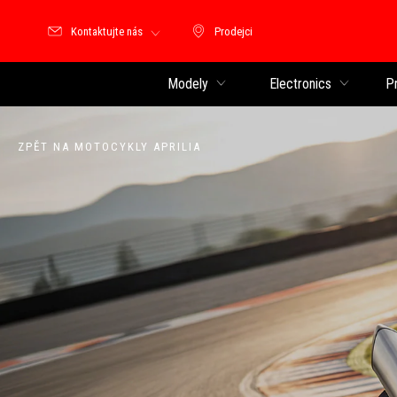
Kontaktujte nás
Prodejci
Prodejci
Modely
Electronics
P
ZPĚT NA MOTOCYKLY APRILIA