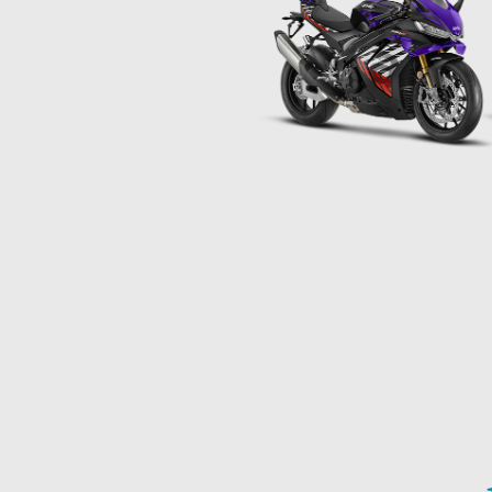
Item
1
of
2