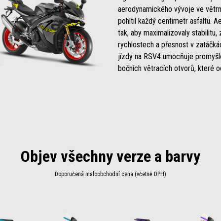
aerodynamického vývoje ve větrné
pohltil každý centimetr asfaltu. 
tak, aby maximalizovaly stabilitu, 
rychlostech a přesnost v zatáčká
jízdy na RSV4 umocňuje promyšl
bočních větracích otvorů, které o
Objev všechny verze a barvy
Doporučená maloobchodní cena (včetně DPH)