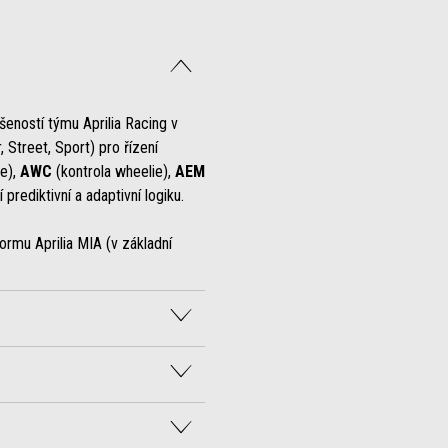
šeností týmu Aprilia Racing v
, Street, Sport) pro řízení
ce),
AWC
(kontrola wheelie),
AEM
rediktivní a adaptivní logiku.
formu Aprilia MIA (v základní