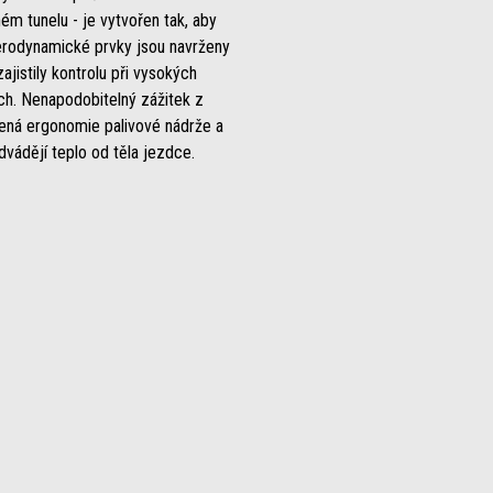
m tunelu - je vytvořen tak, aby
Aerodynamické prvky jsou navrženy
zajistily kontrolu při vysokých
ch. Nenapodobitelný zážitek z
ená ergonomie palivové nádrže a
dvádějí teplo od těla jezdce.