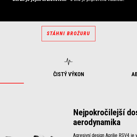
STÁHNI BROŽURU
ČISTÝ VÝKON
A
Nejpokročilejší d
aerodynamika
Agresivní design Aprilie RSV4 je