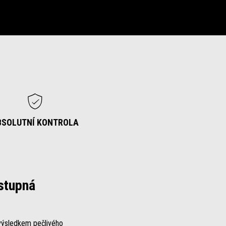
BSOLUTNÍ KONTROLA
ostupná
 výsledkem pečlivého