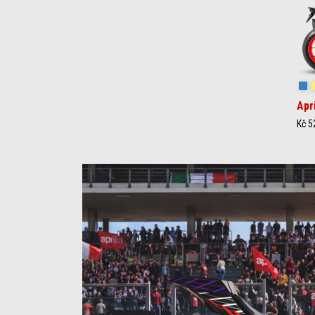
St
Apr
Kč 5