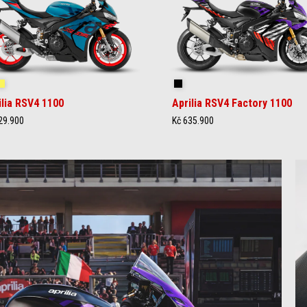
ingray Blue
Poison Yellow
Shakedown Indigo
ilia RSV4 1100
Aprilia RSV4 Factory 1100
29.900
Kč 635.900