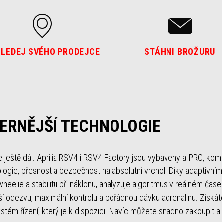
LEDEJ SVÉHO PRODEJCE
STÁHNI BROŽURU
ERNĚJŠÍ TECHNOLOGIE
je ještě dál. Aprilia RSV4 i RSV4 Factory jsou vybaveny a-PRC, ko
logie, přesnost a bezpečnost na absolutní vrchol. Díky adaptivním
u wheelie a stabilitu při náklonu, analyzuje algoritmus v reálném čas
ší odezvu, maximální kontrolu a pořádnou dávku adrenalinu. Získáte
stém řízení, který je k dispozici. Navíc můžete snadno zakoupit a