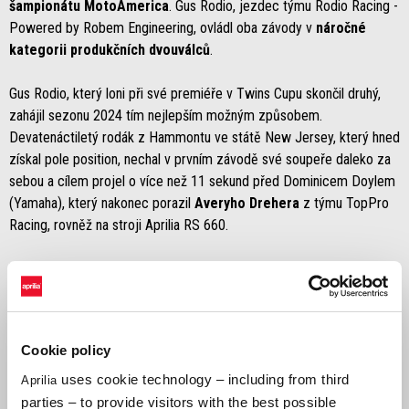
šampionátu MotoAmerica
. Gus Rodio, jezdec týmu Rodio Racing -
Powered by Robem Engineering, ovládl oba závody v
náročné
kategorii produkčních dvouválců
.
Gus Rodio, který loni při své premiéře v Twins Cupu skončil druhý,
zahájil sezonu 2024 tím nejlepším možným způsobem.
Devatenáctiletý rodák z Hammontu ve státě New Jersey, který hned
získal pole position, nechal v prvním závodě své soupeře daleko za
sebou a cílem projel o více než 11 sekund před Dominicem Doylem
(Yamaha), který nakonec porazil
Averyho Drehera
z týmu TopPro
Racing, rovněž na stroji Aprilia RS 660.
Ve druhém závodě Rodio zopakoval svůj vítězný výkon, když se ve
druhém kole ujal vedení, okamžitě se odpoutal od svých soupeřů a
nakonec dojel do cíle zcela osamocen. Po havárii Averyho Drehera
hned v prvním kole, zaujal kromě Rodia také další jezdec na RS 660,
Cookie policy
teprve patnáctiletý nováček
Alessandro Di Mario
, který rovněž
jezdí za tým Rodio Racing - Powered by Robem Engineering. Ve
uses cookie technology – including from third
Aprilia
sprintu s Roccem Landersem (Suzuki) těsně urval třetí místo.
parties – to provide visitors with the best possible