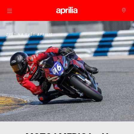
Přejít na hlavní obsah
ZPĚT NA SVĚT APRILIE