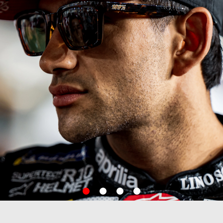
item
item
item
item
0
1
2
3