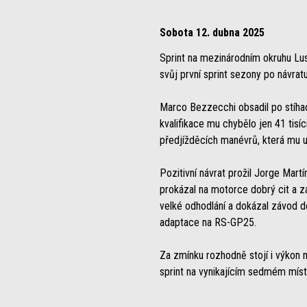
Sobota 12. dubna 2025
Sprint na mezinárodním okruhu Lus
svůj první sprint sezony po návra
Marco Bezzecchi obsadil po stíhací
kvalifikace mu chybělo jen 41 tisíc
předjížděcích manévrů, která mu u
Pozitivní návrat prožil Jorge Mart
prokázal na motorce dobrý cit a za
velké odhodlání a dokázal závod 
adaptace na RS-GP25.
Za zmínku rozhodně stojí i výkon
sprint na vynikajícím sedmém místě