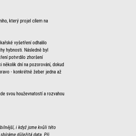
ho, který projel cílem na
kařské vyšetření odhalilo
hy hybnosti. Následně byl
ení potvrdilo zhoršení
 několik dní na pozorování, dokud
pravo - konkrétně žeber jedna až
 kde svou houževnatostí a rozvahou
lnější, i když jsme kvůli této
sbíráme důležitá data. Při