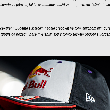
kendu zlepšovali, takže se musíme snažit zůstat pozitivní. Všichni sa
očekávání. Budeme s Marcem nadále pracovat na tom, abychom byli důra
stupuje do pozadí - naše myšlenky jsou v tomto těžkém období s Jorgem