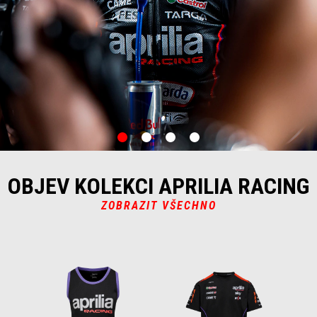
item
item
item
item
0
1
2
3
OBJEV KOLEKCI APRILIA RACING
ZOBRAZIT VŠECHNO