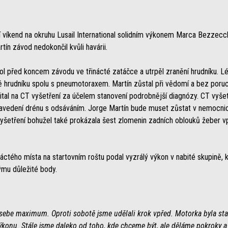
 víkend na okruhu Lusail International solidním výkonem Marca Bezzecchi
ín závod nedokončil kvůli havárii.
l před koncem závodu ve třinácté zatáčce a utrpěl zranění hrudníku. Lé
 hrudníku spolu s pneumotoraxem. Martín zůstal při vědomí a bez poruc
l na CT vyšetření za účelem stanovení podrobnější diagnózy. CT vyšetř
avedení drénu s odsáváním. Jorge Martín bude muset zůstat v nemocnici
vyšetření bohužel také prokázala šest zlomenin zadních oblouků žeber v
áctého místa na startovním roštu podal vyzrálý výkon v nabité skupině,
ýmu důležité body.
sebe maximum. Oproti sobotě jsme udělali krok vpřed. Motorka byla stabi
ýkonu. Stále jsme daleko od toho, kde chceme být, ale děláme pokroky a 