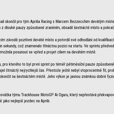
ail skončil pro tým Aprilia Racing s Marcem Bezzecchim devátým míste
tu z dlouhé pauzy způsobené zraněním, obsadil šestnácté místo a pokra
m závodě pozitivní deváté místo a potvrdil své odhodlání od kvalifikací
in sekundy, což znamenalo třináctou pozici na startu. Ve sprintu předvedl
možnila posunout se vpřed a projet cílem na devátém místě.
ín, pro kterého to byl první sprint po téměř pětiměsíční pauze způsobené
jel čtrnáctý nejrychlejší čas. Přestože ještě nebyl stoprocentně fit, p
dokončit na šestnáctém místě. Jeho výkon je jasnou známkou dobré fyz
 nováčka týmu Trackhouse MotoGP Ai Oguru, který nepřestává překvapov
 jako nejlepší jezdec na Aprilii.