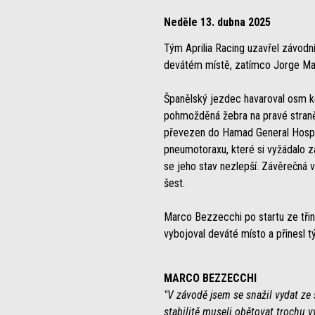
Neděle 13. dubna 2025
Tým Aprilia Racing uzavřel závodní
devátém místě, zatímco Jorge Mart
Španělský jezdec havaroval osm ko
pohmožděná žebra na pravé straně
převezen do Hamad General Hospita
pneumotoraxu, které si vyžádalo z
se jeho stav nezlepší. Závěrečná 
šest.
Marco Bezzecchi po startu ze třin
vybojoval deváté místo a přinesl t
MARCO BEZZECCHI
"V závodě jsem se snažil vydat ze 
stabilitě museli obětovat trochu v