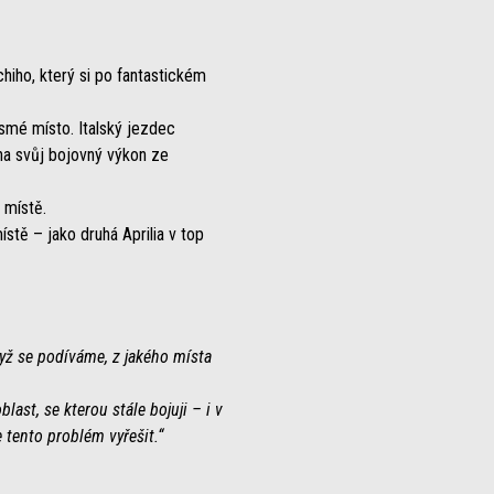
iho, který si po fantastickém
smé místo. Italský jezdec
a svůj bojovný výkon ze
 místě.
tě – jako druhá Aprilia v top
dyž se podíváme, z jakého místa
last, se kterou stále bojuji – i v
 tento problém vyřešit.“