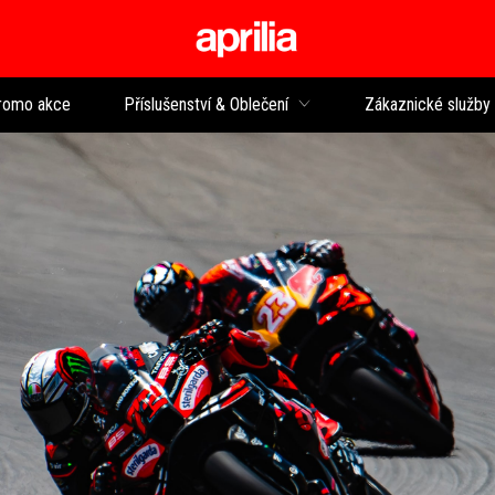
Přejít na hlavní obsah
romo akce
Příslušenství & Oblečení
Zákaznické služby