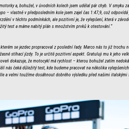
motorky a, bohužel, v úvodních kolech jsem udělal pár chyb. V smyku za 
po – vlastně v předposledním kole jsem zajel čas 1:47,9, což odpovíd
zdění v těchto podmínkách, ale pozitivní je, že vylepšení, která v závod
ežitý test a máme nabitý plán s množstvím prvků k otestování.“
terém se jezdec propracoval z poslední řady. Marco nás to již trochu n
sné stíhací jízdy. To je určitě pozitivní aspekt. Gratuluji mu k jeho vel
oveň dokazuje, že motocykl má rychlost – kterou bohužel zatím nedokáže
ělí nás čeká důležitý test, kde budeme pracovat na několika vylepšeních 
le a velmi toužíme dosáhnout dobrého výsledku před našimi italskými 