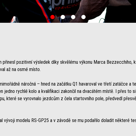
item
item
item
item
0
1
2
3
 přinesl pozitivní výsledek díky skvělému výkonu Marca Bezzecchiho, kt
val až na osmé místo.
mimořádně náročná – hned na začátku Q1 havaroval ve třetí zatáčce a t
 jen jedno rychlé kolo a kvalifikaci zakončil na dvacátém místě. I přes to 
, které se vyrovnalo jezdcům z čela startovního pole, předvedl přesvěd
al vývoji modelu RS-GP25 a v závodě se mu podařilo doladit některé te