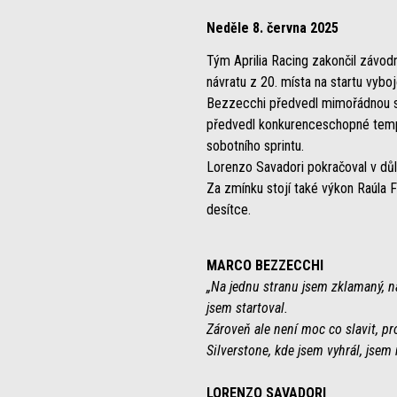
Neděle 8. června 2025
Tým Aprilia Racing zakončil závo
návratu z 20. místa na startu vybo
Bezzecchi předvedl mimořádnou stí
předvedl konkurenceschopné tempo
sobotního sprintu.
Lorenzo Savadori pokračoval v dů
Za zmínku stojí také výkon Raúla
desítce.
MARCO BEZZECCHI
„Na jednu stranu jsem zklamaný, n
jsem startoval.
Zároveň ale není moc co slavit, pro
Silverstone, kde jsem vyhrál, jsem
LORENZO SAVADORI