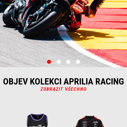
item
item
item
item
0
1
2
3
OBJEV KOLEKCI APRILIA RACING
ZOBRAZIT VŠECHNO