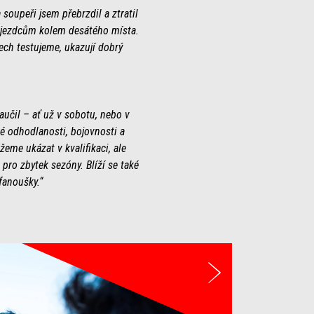
soupeři jsem přebrzdil a ztratil
á jezdcům kolem desátého místa.
ech testujeme, ukazují dobrý
aučil – ať už v sobotu, nebo v
ké odhodlanosti, bojovnosti a
me ukázat v kvalifikaci, ale
pro zbytek sezóny. Blíží se také
fanoušky.“
Další