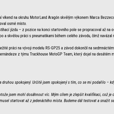
dní víkend na okruhu MotorLand Aragón skvělým výkonem Marca Bezzecch
joval osmé místo.
hací jízdu – z pozice na konci startovního pole se propracoval až na o
 a skvělou práci s pneumatikami během celého závodu, čímž navázal n
ležité práci na vývoji modelu RS-GP25 a závod dokončil na sedmnáctém
 Fernándeze z týmu Trackhouse MotoGP Team, který dojel na desátém mís
a druhou spokojený. Určitě jsem spokojený s tím, co se mi podařilo – k
tože jsem mohl dosáhnout víc. Mým cílem je zlepšit kvalifikaci, což je ob
 musel startovat až z jedenáctého místa. Budeme dál testovat a snažit se