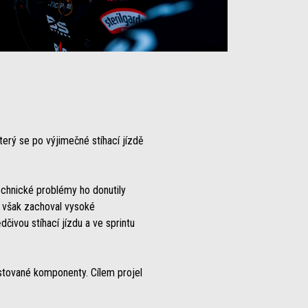
erý se po výjimečné stíhací jízdě
echnické problémy ho donutily
si však zachoval vysoké
čivou stíhací jízdu a ve sprintu
stované komponenty. Cílem projel