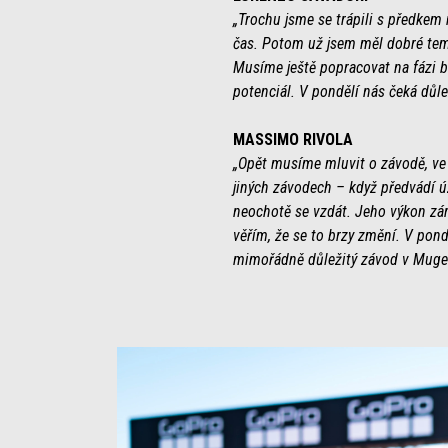
„Trochu jsme se trápili s předkem 
čas. Potom už jsem měl dobré tem
Musíme ještě popracovat na fázi br
potenciál. V pondělí nás čeká důl
MASSIMO RIVOLA
„Opět musíme mluvit o závodě, ve k
jiných závodech – když předvádí úža
neochotě se vzdát. Jeho výkon zár
věřím, že se to brzy změní. V pond
mimořádně důležitý závod v Mugel