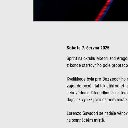
Item
Item
1
1
of
of
4
4
Sobota 7. června 2025
Sprint na okruhu MotorLand Aragón
z konce startovního pole propraco
Kvalifikace byla pro Bezzecchiho 
zajet do boxů. Ital tak stihl odjet
sebevědomí. Díky odhodlání a tempu
dojel na vynikajícím osmém místě.
Lorenzo Savadori se nadále věnov
na osmnáctém místě.