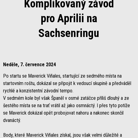
Komplikovaný závod
pro Aprilii na
Sachsenringu
Neděle, 7. července 2024
Po startu se Maverick Viñales, startující ze sedmého místa na
startovním roštu, dokázal se připojit k vedoucí skupině a předváděl
rychlé a konzistentní závodní tempo.
V sedmém kole byl však Španěl v osmé zatáčce příliš dlouhý a ze
šestého místa se na trať vrátil až jako osmnáctý. I přes tyto potíže
se Maverick dokázal opět probojovat nahoru a nakonec skončil
dvanáctý.
Body, které Maverick Viñales získal, jsou však velmi důležité a