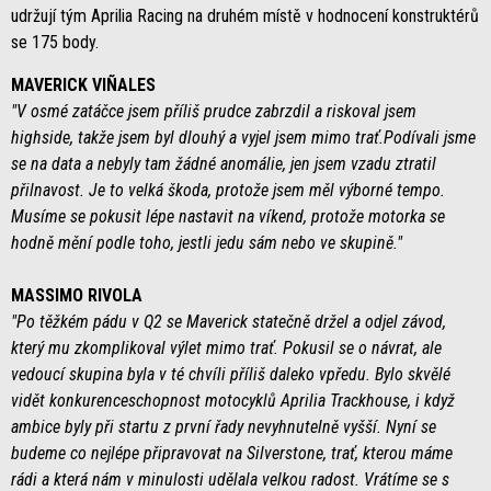
udržují tým Aprilia Racing na druhém místě v hodnocení konstruktérů
se 175 body.
MAVERICK VIÑALES
"V osmé zatáčce jsem příliš prudce zabrzdil a riskoval jsem
highside, takže jsem byl dlouhý a vyjel jsem mimo trať.Podívali jsme
se na data a nebyly tam žádné anomálie, jen jsem vzadu ztratil
přilnavost. Je to velká škoda, protože jsem měl výborné tempo.
Musíme se pokusit lépe nastavit na víkend, protože motorka se
hodně mění podle toho, jestli jedu sám nebo ve skupině."
MASSIMO RIVOLA
"Po těžkém pádu v Q2 se Maverick statečně držel a odjel závod,
který mu zkomplikoval výlet mimo trať. Pokusil se o návrat, ale
vedoucí skupina byla v té chvíli příliš daleko vpředu. Bylo skvělé
vidět konkurenceschopnost motocyklů Aprilia Trackhouse, i když
ambice byly při startu z první řady nevyhnutelně vyšší. Nyní se
budeme co nejlépe připravovat na Silverstone, trať, kterou máme
rádi a která nám v minulosti udělala velkou radost. Vrátíme se s