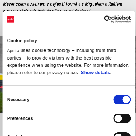
Maverickem a Aleixem v nejlepší formě a s Miguelem a Raúlem
budeme chtít mít čtyři Aprilie v první desítce."
Cookie policy
uses cookie technology – including from third
Aprilia
parties – to provide visitors with the best possible
experience when using the website. For more information,
please refer to our privacy notice.
Show details
.
Consent
Necessary
Selection
item
item
item
item
0
1
2
3
Item
Item
1
1
Preferences
of
of
4
4