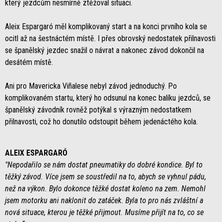
který jezdcům nesmírně ztěžoval situaci.
Aleix Espargaró měl komplikovaný start a na konci prvního kola se
ocitl až na šestnáctém místě. I přes obrovský nedostatek přilnavosti
se španělský jezdec snažil o návrat a nakonec závod dokončil na
desátém místě.
Ani pro Mavericka Viñalese nebyl závod jednoduchý. Po
komplikovaném startu, který ho odsunul na konec balíku jezdců, se
španělský závodník rovněž potýkal s výrazným nedostatkem
přilnavosti, což ho donutilo odstoupit během jedenáctého kola.
ALEIX ESPARGARÓ
"Nepodařilo se nám dostat pneumatiky do dobré kondice. Byl to
těžký závod. Více jsem se soustředil na to, abych se vyhnul pádu,
než na výkon. Bylo dokonce těžké dostat koleno na zem. Nemohl
jsem motorku ani naklonit do zatáček. Byla to pro nás zvláštní a
nová situace, kterou je těžké přijmout. Musíme přijít na to, co se