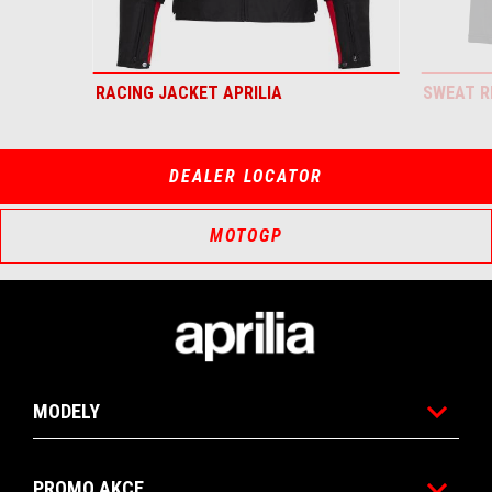
RACING JACKET APRILIA
SWEAT R
DEALER LOCATOR
MOTOGP
Footer
MODELY
PROMO AKCE