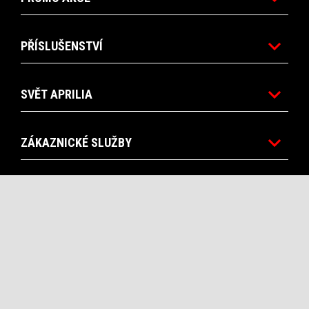
PŘÍSLUŠENSTVÍ
SVĚT APRILIA
ZÁKAZNICKÉ SLUŽBY
KONTAKTY
CORPORATE
Facebook
Instagram
Twitter
Youtube
CS
VYBER LOKÁLNÍ WEBOVOU STRÁNKU