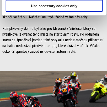
přilnavosti. Na startu sprintu ztratil španělský jezdec při rozjezdu ze
Use necessary cookies only
špinavější strany trati trakci, nedokázal zastavit v první zatáčce a
skončil ve štěrku. Naštěstí neutrpěl žádné vážné následky.
Komplikovaný den to byl také pro Mavericka Viñalese, který se
kvalifikoval z dvanáctého místa na startovním roštu. Po obtížném
startu se španělský jezdec také potýkal s nedostatečnou přilnavostí
na trati a nedokázal předvést tempo, které ukázal v pátek. Viñales
dokončil sprintový závod na devatenáctém místě.