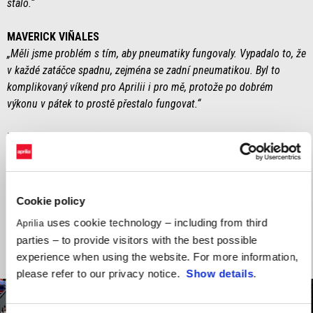
stalo.“
MAVERICK VIÑALES
„Měli jsme problém s tím, aby pneumatiky fungovaly. Vypadalo to, že
v každé zatáčce spadnu, zejména se zadní pneumatikou. Byl to
komplikovaný víkend pro Aprilii i pro mě, protože po dobrém
výkonu v pátek to prostě přestalo fungovat.“
MASSIMO RIVOLA (generální ředitel Aprilia Racing)
„Příšerný víkend. V pátek jsme byli rychlí s minimální přilnavostí, ale
pak jsme ztratili směr a skončili asi o čtyři sekundy pomalejší než
naše nejlepší časy. Tento špatný výkon nás musí motivovat k další
Cookie policy
analýze a vývojové práci pro nadcházející závody, počínaje
Misanem.“
uses cookie technology – including from third
Aprilia
parties – to provide visitors with the best possible
experience when using the website. For more information,
please refer to our privacy notice.
Show details
.