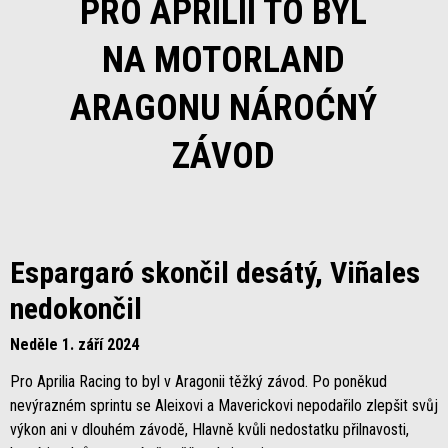
PRO APRILII TO BYL
NA MOTORLAND
ARAGONU NÁROĆNÝ
ZÁVOD
Espargaró skončil desátý, Viñales
nedokončil
Neděle 1. září 2024
Pro Aprilia Racing to byl v Aragonii těžký závod. Po poněkud
nevýrazném sprintu se Aleixovi a Maverickovi nepodařilo zlepšit svůj
výkon ani v dlouhém závodě, Hlavně kvůli nedostatku přilnavosti,