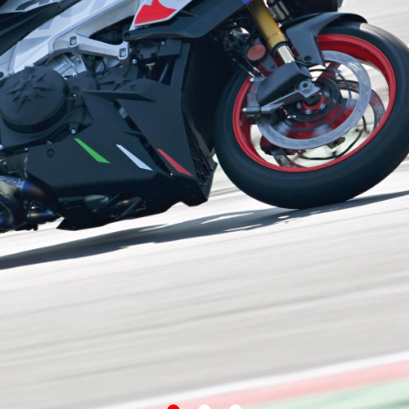
item
item
item
0
1
2