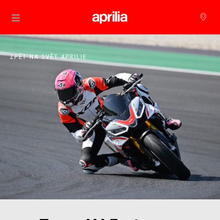
Přejít na hlavní obsah
ZPĚT NA SVĚT APRILIE