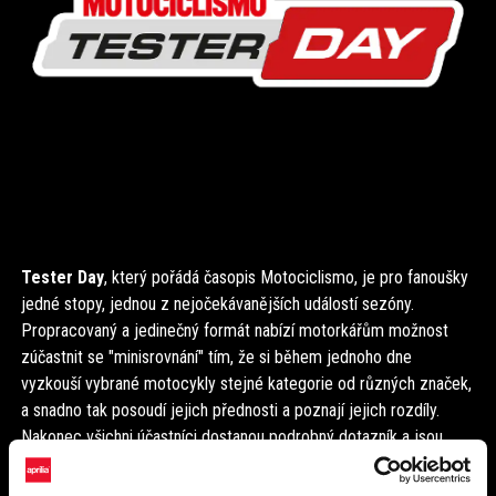
Tester Day
, který pořádá časopis Motociclismo, je pro fanoušky
jedné stopy, jednou z nejočekávanějších událostí sezóny.
Propracovaný a jedinečný formát nabízí motorkářům možnost
zúčastnit se "minisrovnání" tím, že si během jednoho dne
vyzkouší vybrané motocykly stejné kategorie od různých značek,
a snadno tak posoudí jejich přednosti a poznají jejich rozdíly.
Nakonec všichni účastníci dostanou podrobný dotazník a jsou
požádáni o hodnocení svých dojmů.