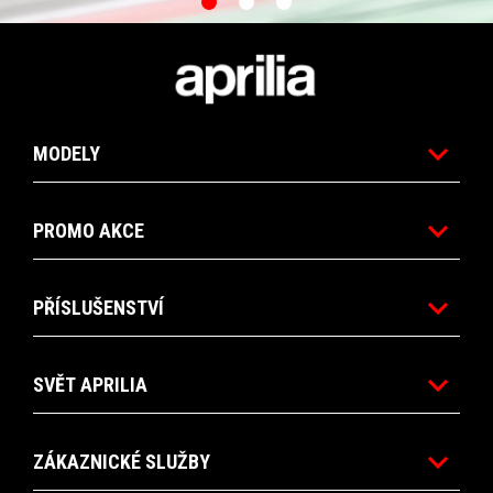
Item
Item
1
1
of
of
Footer
3
3
MODELY
PROMO AKCE
PŘÍSLUŠENSTVÍ
SVĚT APRILIA
ZÁKAZNICKÉ SLUŽBY