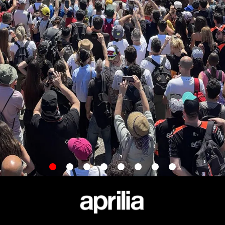
item
item
item
item
item
item
item
item
0
1
2
3
4
5
6
7