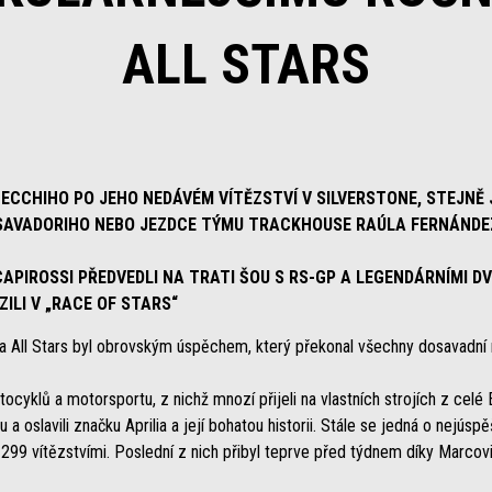
ALL STARS
ZZECCHIHO PO JEHO NEDÁVÉM VÍTĚZSTVÍ V SILVERSTONE, STEJNĚ
SAVADORIHO NEBO JEZDCE TÝMU TRACKHOUSE RAÚLA FERNÁNDE
CAPIROSSI PŘEDVEDLI NA TRATI ŠOU S RS-GP A LEGENDÁRNÍMI D
ZILI V „RACE OF STARS“
lia All Stars byl obrovským úspěchem, který překonal všechny dosavadní 
ocyklů a motorsportu, z nichž mnozí přijeli na vlastních strojích z celé 
a oslavili značku Aprilia a její bohatou historii. Stále se jedná o nejús
 299 vítězstvími. Poslední z nich přibyl teprve před týdnem díky Marcov