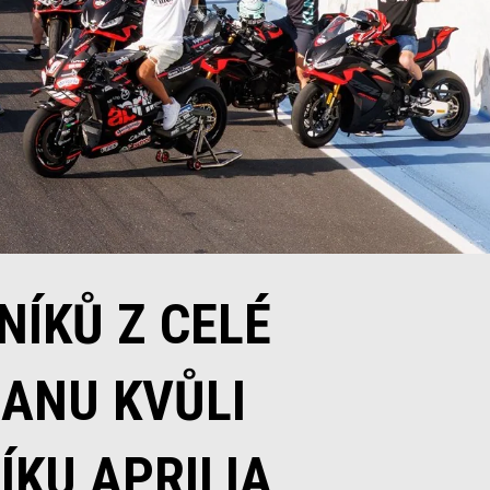
NÍKŮ Z CELÉ
SANU KVŮLI
KU APRILIA