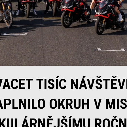
VACET TISÍC NÁVŠTĚV
PLNILO OKRUH V MI
KULÁRNĚJŠÍMU ROČNÍ