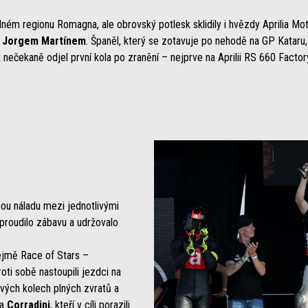
dném regionu Romagna, ale obrovský potlesk sklidily i hvězdy Aprilia M
a
Jorgem
Martínem
. Španěl, který se zotavuje po nehodě na GP Kataru,
 nečekaně odjel první kola po zranění – nejprve na Aprilii RS 660 Factory
ou náladu mezi jednotlivými
proudilo zábavu a udržovalo
jmě Race of Stars –
oti sobě nastoupili jezdci na
avých kolech plných zvratů a
a
Corradini
, kteří v cíli porazili