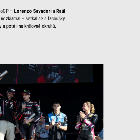
otoGP –
Lorenzo Savadori
a
Raúl
 nezklamal – setkal se s fanoušky
 a poté i na královně okruhů,