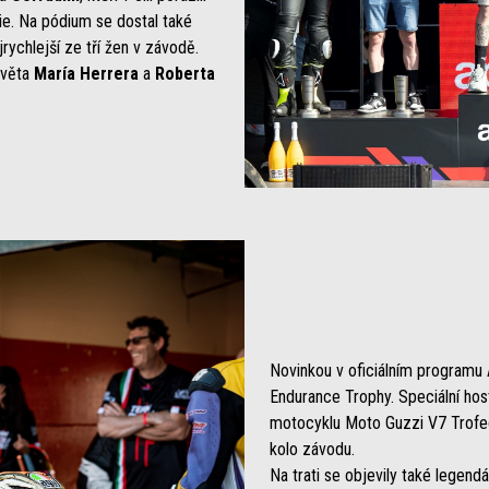
e. Na pódium se dostal také
rychlejší ze tří žen v závodě.
světa
María
Herrera
a
Roberta
Novinkou v oficiálním programu 
Endurance Trophy. Speciální host
motocyklu Moto Guzzi V7 Trofeo,
kolo závodu.
Na trati se objevily také legen