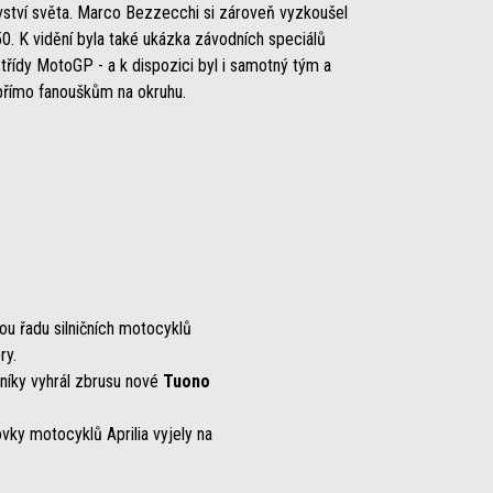
vství světa. Marco Bezzecchi si zároveň vyzkoušel
0. K vidění byla také ukázka závodních speciálů
třídy MotoGP - a k dispozici byl i samotný tým a
i přímo fanouškům na okruhu.
ou řadu silničních motocyklů
ry.
níky vyhrál zbrusu nové
Tuono
ovky motocyklů Aprilia vyjely na