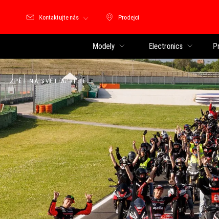
Kontaktujte nás
Prodejci
Prodejci
Modely
Electronics
P
ZPĚT NA SVĚT APRILIE