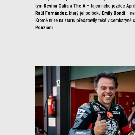
tým
Kevina
Calia
a
The
A
– tajemného jezdce Aprili
Raúl
Fernández
, který jel po boku
Emily
Bondi
– nej
Kromě ní se na startu představily také vicemistryně 
Ponziani
.