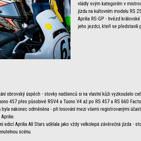
vládly svým kategoriím v mistro
jízdu na kultovním modelu RS 25
Aprilia RS-GP - hvězd královské 
jeho jezdci, kteří se představil
ání obrovský úspěch - stovky nadšenců si na vlastní kůži vyzkoušelo cel
Tuono 457 přes působivé RSV4 a Tuono V4 až po RS 457 a RS 660 Facto
 byla nakonec odměněna - při losování mezi všemi registrovanými účast
Aprilie.
 edicí Aprilia All Stars udělala jako vždy velkolepá závěrečná jízda - st
enutelnou scénu.