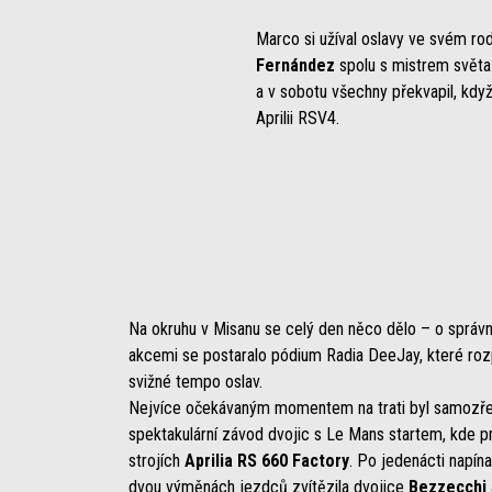
Marco si užíval oslavy ve svém ro
Fernández
spolu s mistrem svět
a v sobotu všechny překvapil, když
Aprilii RSV4.
Na okruhu v Misanu se celý den něco dělo – o správn
akcemi se postaralo pódium Radia DeeJay, které roz
svižné tempo oslav.
Nejvíce očekávaným momentem na trati byl samozře
spektakulární závod dvojic s Le Mans startem, kde pr
strojích
Aprilia RS 660 Factory
. Po jedenácti napín
dvou výměnách jezdců zvítězila dvojice
Bezzecchi