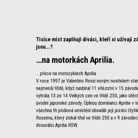
Tisíce míst zaplňují diváci, kteří si užívají 
jsou...?
…na motorkách Aprilia.
... přece na motocyklech Aprilia.
V roce 1997 je Valentino Rossi novým nositelem stan
nejmenší třídě, když nasbíral 11 vítězství v 15 závode
vyhrála 13 ze 14 Velkých cen ve třídě 250, jako útě
úvodní japonské závody. Úplnou dominanci Aprilie v té
všechna tři pódiová umístění obsadili její jezdci čtyři
Rossimu, který získal titul ve třídě 250 a v 9 závod
dvouválci Aprilia RSW.