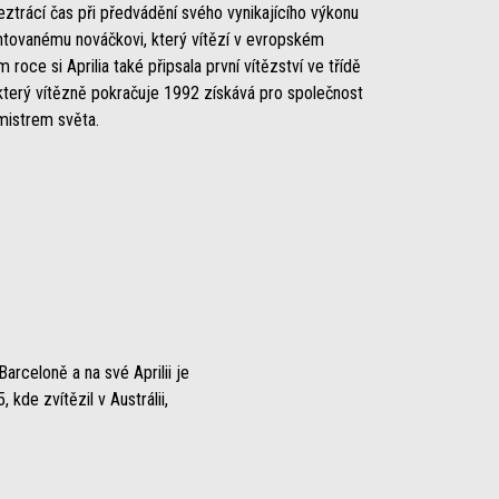
trácí čas při předvádění svého vynikajícího výkonu
ntovanému nováčkovi, který vítězí v evropském
roce si Aprilia také připsala první vítězství ve třídě
terý vítězně pokračuje 1992 získává pro společnost
 mistrem světa.
arceloně a na své Aprilii je
kde zvítězil v Austrálii,