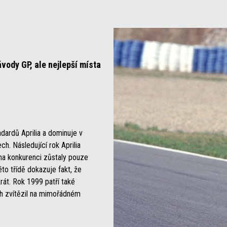
závody GP, ale nejlepší místa
dardů Aprilia a dominuje v
ch. Následující rok Aprilia
cha konkurenci zůstaly pouze
to třídě dokazuje fakt, že
krát. Rok 1999 patří také
ech zvítězil na mimořádném