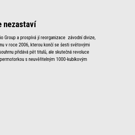
e nezastaví
io Group a prospívá jí reorganizace závodní divize,
zónu v roce 2006, kterou končí se šesti světovými
 souhrnu přidává pět titulů, ale skutečná revoluce
supermotorkou s neuvěřitelným 1000-kubíkovým