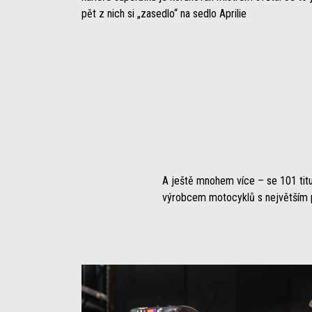
pět z nich si „zasedlo“ na sedlo Aprilie
A ještě mnohem více – se 101 titul
výrobcem motocyklů s největším 