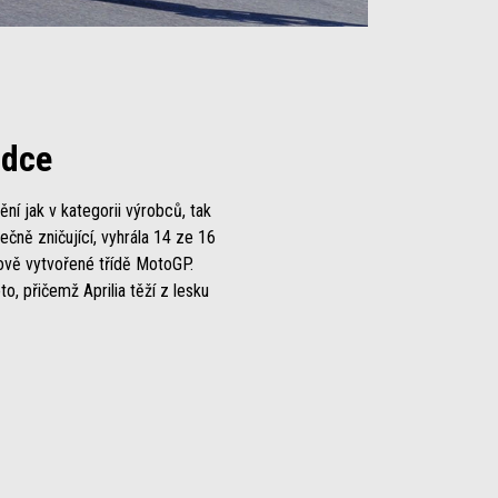
zdce
ní jak v kategorii výrobců, tak
ečně zničující, vyhrála 14 ze 16
ově vytvořené třídě MotoGP.
, přičemž Aprilia těží z lesku