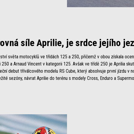
ovná síle Aprilie, je srdce jejího je
ovství světa motocyklů ve třídách 125 a 250, přičemž v obou získala oceně
 250 a Arnaud Vincent v kategorii 125. Avšak ve třídě 250 je Aprilia skut
ční debut tříválcového modelu RS Cube, který absolvuje první jízdu v n
ité sezóny, návrat Aprilie do terénu s modely Cross, Enduro a Supermoto