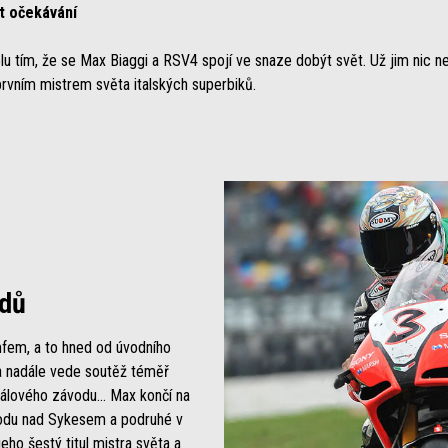
t očekávání
tím, že se Max Biaggi a RSV4 spojí ve snaze dobýt svět. Už jim nic ne
rvním mistrem světa italských superbiků.
odů
mfem, a to hned od úvodního
 a nadále vede soutěž téměř
álového závodu... Max končí na
hodu nad Sykesem a podruhé v
eho šestý titul mistra světa a