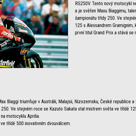
RS250V. Tento nový motocykl nez
a je svěřen Maxu Biaggimu, tale
šampionátu třídy 250. Ve stejném 
125 s Alessandrem Gramignim, k
první titul Grand Prix a stává se
ax Biaggi triumfuje v Austrálii, Malajsii, Nizozemsku, České republice a B
 250. Ve stejném roce se Kazuto Sakata stal mistrem světa ve třídě 125, 
na motocyklu Aprilia.
 ve třídě 500 inovativním dvouválcem.