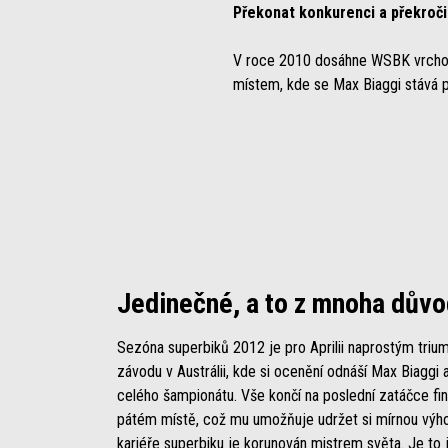
Překonat konkurenci a překroči
V roce 2010 dosáhne WSBK vrcholu 
místem, kde se Max Biaggi stává p
Jedinečné, a to z mnoha dův
Sezóna superbiků 2012 je pro Aprilii naprostým triu
závodu v Austrálii, kde si ocenění odnáší Max Biaggi
celého šampionátu. Vše končí na poslední zatáčce fin
pátém místě, což mu umožňuje udržet si mírnou vý
kariéře superbiku je korunován mistrem světa. Je to j