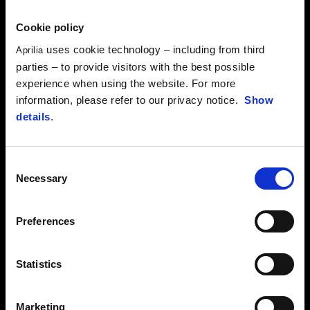
Cookie policy
uses cookie technology – including from third
Aprilia
parties – to provide visitors with the best possible
experience when using the website. For more
FRANCESCO MONTANARI
information, please refer to our privacy notice.
Show
details
.
Ačkoli je mladý, byl součástí týmu již během premiérové sezony
Tuaregu v italském šampionátu MOtorally 2022 po boku bratrů
Guareschiových a Gcorse. Dnes je tedy veteránem týmu...
Consent
Necessary
Selection
OBJEV VÍCE
Preferences
Statistics
Marketing