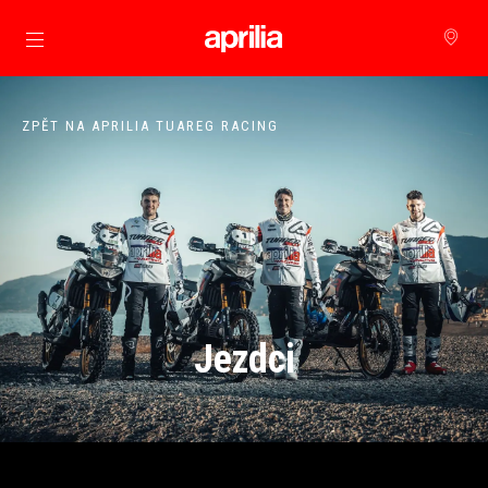
Přejít na hlavní obsah
ZPĚT NA APRILIA TUAREG RACING
Jezdci