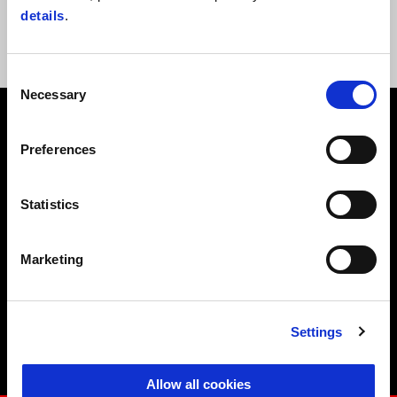
superbiků na motocyklu Aprilia RSV4 se s vámi vydá na trať spolu s
details
.
dalšími jezdci a šampiony týmu Aprilia Racing.
Consent
Necessary
Selection
Preferences
KALENDÁŘ 2026
Statistics
Marketing
18. dubna
Settings
Misano
Allow all cookies