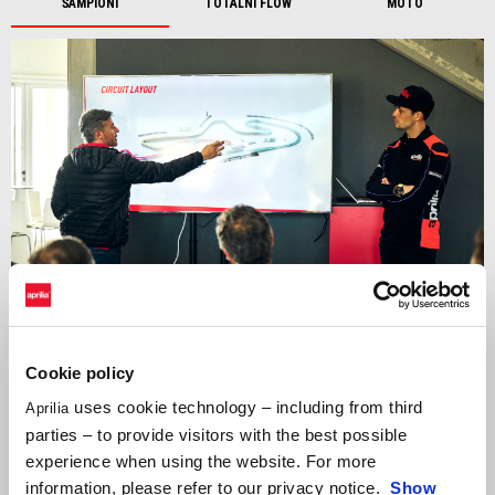
ŠAMPIONI
TOTÁLNÍ FLOW
MOTO
Cookie policy
uses cookie technology – including from third
Aprilia
Jedinečná příležitost sdílet trať s
nejlepšími světovými jezdci v
parties – to provide visitors with the best possible
roli trenérů
, počínaje
legendou MotoGP Maxem Biaggim
. Vítěz
experience when using the website. For more
čtyř titulů mistra světa třídy 250 a dvojnásobný mistr světa
information, please refer to our privacy notice.
Show