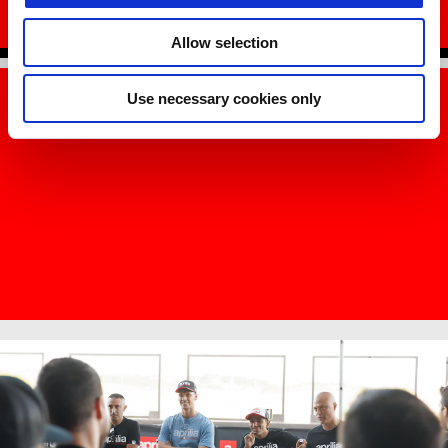
VYŽÁDAT SI INFORMACE
Allow selection
Use necessary cookies only
Item
Item
1
1
of
of
1
1