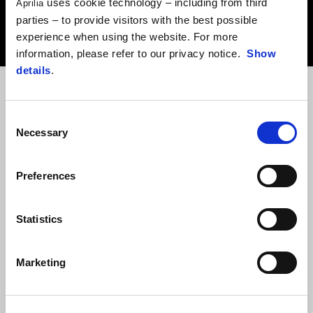
uses cookie technology – including from third
Aprilia
byl tvůj Aprilia v perfektním stavu
parties – to provide visitors with the best possible
experience when using the website. For more
information, please refer to our privacy notice.
Show
details
.
Consent
ŽIVOTNÍ PROSTŘEDÍ
BEZPEČNOST
VÝKON
VYJÁDŘI SVOU
Necessary
Selection
OSOBNOST
Preferences
Statistics
Marketing