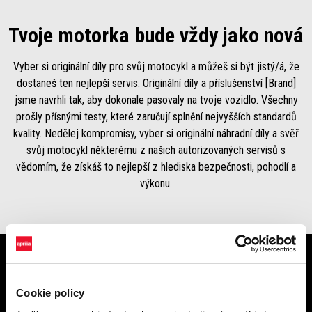
Tvoje motorka bude vždy jako nová
Vyber si originální díly pro svůj motocykl a můžeš si být jistý/á, že
dostaneš ten nejlepší servis. Originální díly a příslušenství [Brand]
jsme navrhli tak, aby dokonale pasovaly na tvoje vozidlo. Všechny
prošly přísnými testy, které zaručují splnění nejvyšších standardů
kvality. Nedělej kompromisy, vyber si originální náhradní díly a svěř
svůj motocykl některému z našich autorizovaných servisů s
vědomím, že získáš to nejlepší z hlediska bezpečnosti, pohodlí a
výkonu.
Vždy požádej o originální díly, aby
Cookie policy