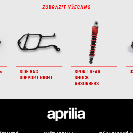
ZOBRAZIT VŠECHNO
ds
SIDE BAG
SPORT REAR
U
SUPPORT RIGHT
SHOCK
ABSORBERS