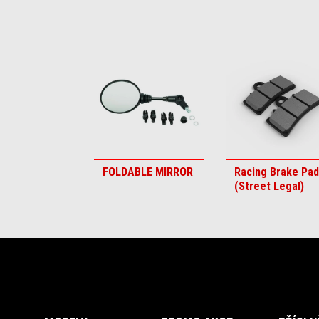
Item
1
of
6
FOLDABLE MIRROR
Racing Brake Pa
(Street Legal)
Footer