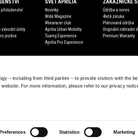
ŠENSTVÍ
SVĚT APRILIA
ZÁKAZNICKÉ S
příslušenství
Novinky
Údržba a servis
Wide Magazine
4letá záruka
#bearacer club
Plánovaná údržba
 závodní účely
Aprilia Urban Mobility
Originální náhradní d
pro jezdce
Tuareg Experience
Premium Warranty
Aprilia Pro Experience
gy – including from third parties – to provide visitors with the b
website. For more information, please refer to our privacy noti
Preferences
Statistics
Marketing