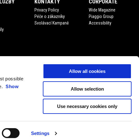
LUŽBY
KONTAKTY
CORPORATE
Privacy Policy
Wide Magazine
Péče o zákazníky
Piaggio Group
Svolávací Kampaně
Accessibility
íly
Allow all cookies
est possible
ce.
Show
Allow selection
Use necessary cookies only
CS
VYBER LOKÁLNÍ WEBOVOU STRÁNKU
Settings