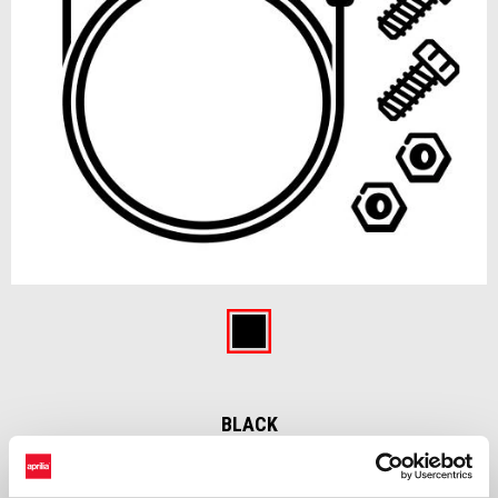
Item
1
of
Black
1
BLACK