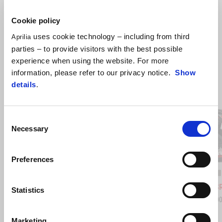
Cookie policy
uses cookie technology – including from third
Aprilia
parties – to provide visitors with the best possible
experience when using the website. For more
information, please refer to our privacy notice.
Show
Item
details
.
1
of
4
Consent
Necessary
Selection
Předchozí
D
Preferences
Opalescent Light
Street Grey
Aprilia Black
Space W
Red
Aprilia SR GT 125
Aprilia S
Statistics
Kč 94.900
Kč 99.90
Marketing