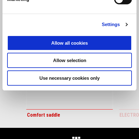
ZOBRAZIT VŠECHNO
Settings
Item
1
of
6
Allow all cookies
Allow selection
Předchozí
D
Use necessary cookies only
Comfort saddle
ELECTRO
Footer