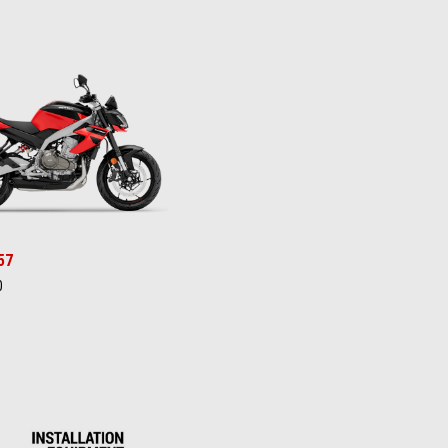
Red
 Gray
57
0