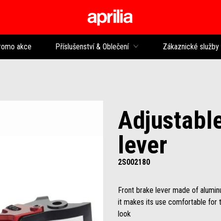
Přejít na hlavní obsah
romo akce
Příslušenství & Oblečení
Zákaznické služby
Adjustable
lever
2S002180
Front brake lever made of alumin
it makes its use comfortable for 
look