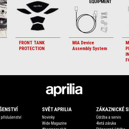
FRONT TANK
MIA Device
M
PROTECTION
Assembly System
P
I
F
ŠENSTVÍ
SVĚT APRILIA
ZÁKAZNICKÉ S
příslušenství
Novinky
Údržba a servis
Wide Magazine
4letá záruka