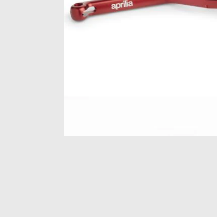
Item
1
of
1