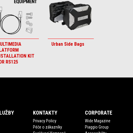
ULTIMEDIA
Urban Side Bags
LATFORM
NSTALLATION KIT
OR RS125
LUŽBY
KONTAKTY
CORPORATE
Privacy Policy
Wide Magazine
Péče o zákazníky
Piaggio Group