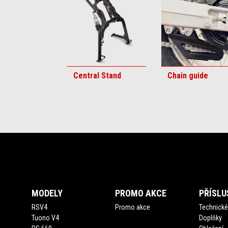
6
Central Stand
Chain guide
Footer
MODELY
PROMO AKCE
PŘÍSLU
RSV4
Promo akce
Technické 
Tuono V4
Doplňky