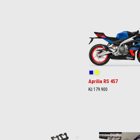
Item
1
of
3
Coral Snake Blue
Arsenic Yellow
Aprilia RS 457
Kč 179.900
Item
1
of