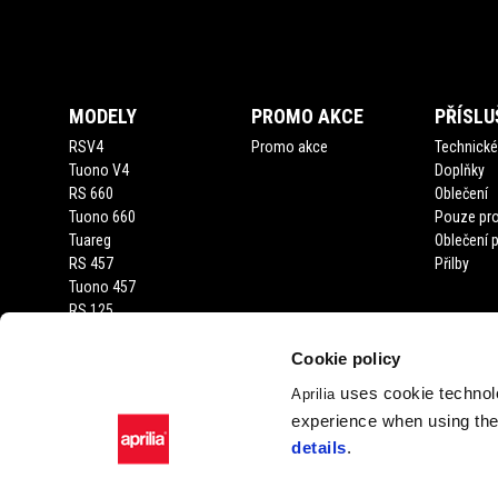
Footer
MODELY
PROMO AKCE
PŘÍSLU
RSV4
Promo akce
Technické 
Tuono V4
Doplňky
RS 660
Oblečení
Tuono 660
Pouze pro
Tuareg
Oblečení 
RS 457
Přilby
Tuono 457
RS 125
Tuono 125
SX 125
Cookie policy
RX 125
uses cookie technolo
Aprilia
SR GT 400
experience when using the 
SR GT
details
.
SXR