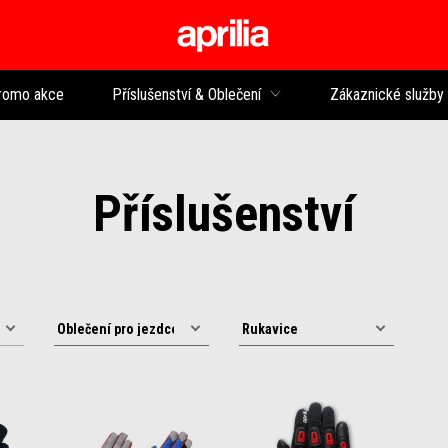
Přejít na hlavní obsah
romo akce
Příslušenství & Oblečení
Zákaznické služby
Příslušenství