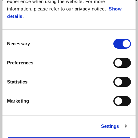
experience when using the website. For more
064; L 066; XL 068; XXL 069; XXXL 070
information, please refer to our privacy notice.
Show
details
.
Consent
Necessary
Selection
Preferences
ZOBRAZIT VŠECHNO
Statistics
Item
1
of
6
Marketing
Settings
Předchozí
D