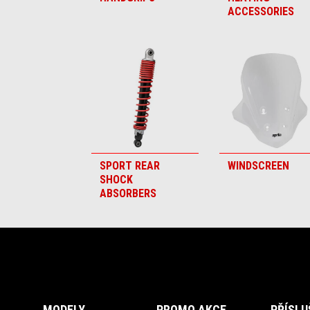
ACCESSORIES
SPORT REAR
WINDSCREEN
SHOCK
ABSORBERS
Footer
MODELY
PROMO AKCE
PŘÍSLU