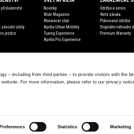
příslušenství
Novinky
Údržba a servis
Wide Magazine
4letá záruka
#bearacer club
Plánovaná údržba
 závodní účely
Aprilia Urban Mobility
Originální náhradní d
pro jezdce
Tuareg Experience
Premium Warranty
Aprilia Pro Experience
gy – including from third parties – to provide visitors with the b
website. For more information, please refer to our privacy noti
Preferences
Statistics
Marketing
e legale Viale Rinaldo Piaggio, 25 56025 Pontedera (PI) Tel. +39 0587.2721