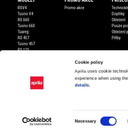
RSV4
Promo akce
Technické 
Tuono V4
Doplňky
RS 660
Oblečení
Tuono 660
Pouze pro
Tuareg
Oblečení 
RS 457
Přilby
Tuono 457
RS 125
Tuono 125
SX 125
Cookie policy
RX 125
uses cookie technolo
Aprilia
SR GT 400
experience when using the 
SR GT
details
.
SXR
Facebook
Instagram
Twitter
Youtube
Consent
Necessary
Selection
Piaggio & C. SpA Sed