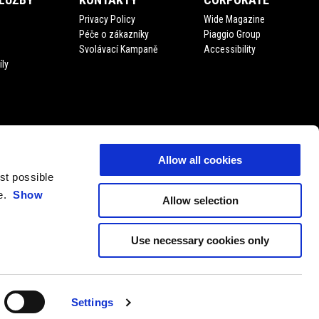
Privacy Policy
Wide Magazine
Péče o zákazníky
Piaggio Group
Svolávací Kampaně
Accessibility
íly
Allow all cookies
est possible
ce.
Show
Allow selection
Use necessary cookies only
CS
VYBER LOKÁLNÍ WEBOVOU STRÁNKU
Settings
11 P. Iva 01551260506