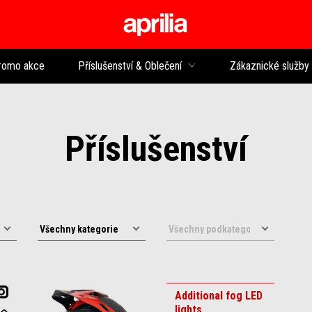
Přejít na hlavní obsah
romo akce
Příslušenství & Oblečení
Zákaznické služby
Příslušenství
Additional fog LED
lights