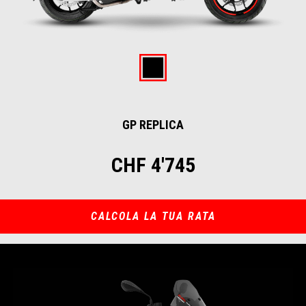
Item
1
of
GP Replica
1
GP REPLICA
CHF 4'745
CALCOLA LA TUA RATA