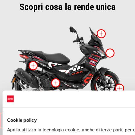
Scopri cosa la rende unica
Maggiori
Maggi
Maggiori informazini su
Maggiori informazini
Mag
Maggiori informazini su
Cookie policy
SCHEDA TECNICA
Aprilia utilizza la tecnologia cookie, anche di terze parti, per of