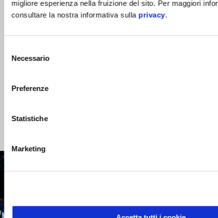
migliore esperienza nella fruizione del sito. Per maggiori info
Passa all’azione
consultare la nostra informativa sulla
privacy
.
Selezione
Necessario
del
consenso
Preferenze
TROVA UN
SCARICA LA
CONCESSIONARIO
BROCHURE
Statistiche
1/5
Marketing
Accetta tutti i cookie