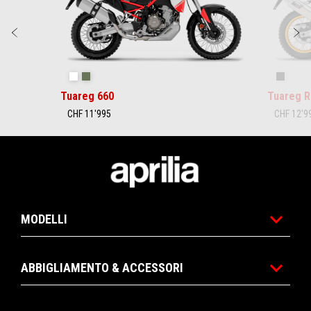
Precedente
S
Hailstorm White
Tornado Green
Rally
Tuareg 660
Tuareg R
CHF 11'995
CHF 12'9
Piè di pagina
MODELLI
ABBIGLIAMENTO & ACCESSORI