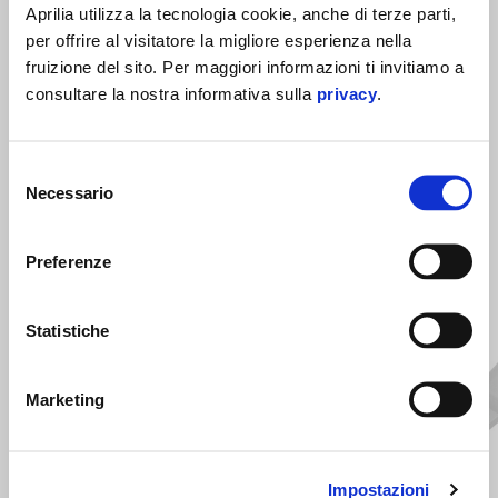
Aprilia utilizza la tecnologia cookie, anche di terze parti,
per offrire al visitatore la migliore esperienza nella
fruizione del sito. Per maggiori informazioni ti invitiamo a
consultare la nostra informativa sulla
privacy
.
Selezione
Necessario
del
MOSTRA TUTTI
consenso
Preferenze
Item
1
of
6
Statistiche
Marketing
Precedente
S
Impostazioni