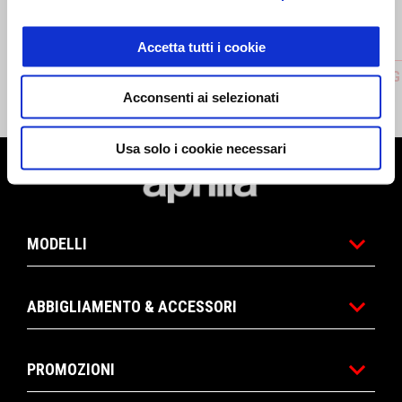
Accetta tutti i cookie
Central stand
HEATING
Acconsenti ai selezionati
CHF 245
CHF 135
Usa solo i cookie necessari
Piè di pagina
MODELLI
ABBIGLIAMENTO & ACCESSORI
PROMOZIONI