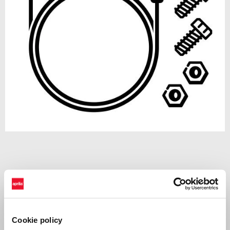
Item
1
of
1
CHF 31
APRILIA MIA INSTALLATION KIT
Cookie policy