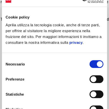
right support have different shape and allow the mount of specific side
bag on each side. Final customers will love to add the side bags, to
enjoy Aprilia Tuono for a full weekend or holiday week of fun and ride.
Cookie policy
The right bag is fixed instead the left one has a fastclick fix system and
Aprilia utilizza la tecnologia cookie, anche di terze parti,
is easily removable. IMPORTANT: cannot be mounted in case of
per offrire al visitatore la migliore esperienza nella
adoption of Akrapovic Exhaust. Rain cover sold separately:
fruizione del sito. Per maggiori informazioni ti invitiamo a
2S001842(SX); 2S001985(DX)
consultare la nostra informativa sulla
privacy
.
Selezione
Necessario
del
consenso
Preferenze
MOSTRA TUTTI
Statistiche
Item
1
of