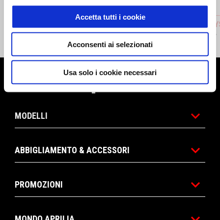
Accetta tutti i cookie
FOLDABLE MIRROR
HIGH FL
CHF 65
CHF 147
Acconsenti ai selezionati
Usa solo i cookie necessari
Piè di pagina
MODELLI
ABBIGLIAMENTO & ACCESSORI
PROMOZIONI
MONDO APRILIA