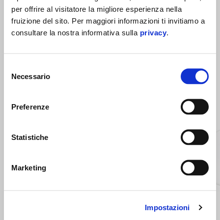
per offrire al visitatore la migliore esperienza nella
fruizione del sito. Per maggiori informazioni ti invitiamo a
consultare la nostra informativa sulla
privacy
.
Selezione
Necessario
del
MOSTRA TUTTI
consenso
Item
1
Preferenze
of
6
Statistiche
Marketing
Precedente
S
Impostazioni