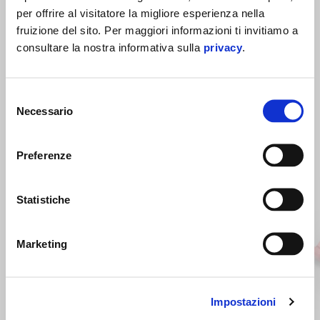
per offrire al visitatore la migliore esperienza nella
fruizione del sito. Per maggiori informazioni ti invitiamo a
consultare la nostra informativa sulla
privacy
.
Selezione
Necessario
del
MOSTRA TUTTI
consenso
Item
1
Preferenze
of
6
Statistiche
Marketing
Precedente
S
Impostazioni