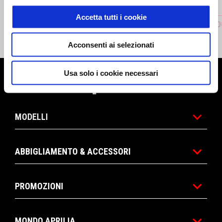
Accetta tutti i cookie
RIDER COMFORT SEAT
RIDER F
CHF 209
CHF 160
Acconsenti ai selezionati
Usa solo i cookie necessari
Piè di pagina
MODELLI
ABBIGLIAMENTO & ACCESSORI
PROMOZIONI
MONDO APRILIA