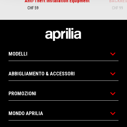
Anti-Theft Installation Equipment
BACKRES
CHF 59
CHF 99
Piè di pagina
MODELLI
ABBIGLIAMENTO & ACCESSORI
PROMOZIONI
MONDO APRILIA