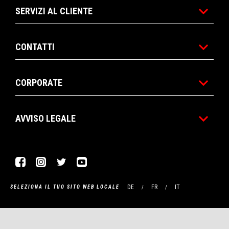
SERVIZI AL CLIENTE
CONTATTI
CORPORATE
AVVISO LEGALE
Facebook
Instagram
Twitter
YouTube
DE
FR
IT
SELEZIONA IL TUO SITO WEB LOCALE
Piaggio & C. SpA Sede legale Viale Rinaldo Piaggio, 25 56025
Pontedera (PI) Tel. +39 0587.272111 P. Iva 01551260506