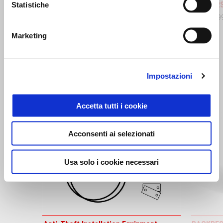
Aprilia RS 660
Aprilia R
Statistiche
CHF 10'995
CHF 10'9
Marketing
MOSTRA TUTTI
Impostazioni
Item
1
of
6
Accetta tutti i cookie
Acconsenti ai selezionati
Precedente
S
Usa solo i cookie necessari