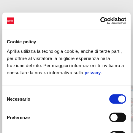
Cookie policy
Aprilia utilizza la tecnologia cookie, anche di terze parti,
per offrire al visitatore la migliore esperienza nella
fruizione del sito. Per maggiori informazioni ti invitiamo a
Item
consultare la nostra informativa sulla
privacy
.
1
of
6
Selezione
Necessario
del
consenso
Precedente
S
Preferenze
Blue Marlin
Venom Yellow
Blue Ma
Ven