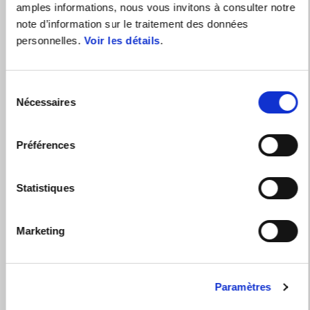
amples informations, nous vous invitons à consulter notre
note d’information sur le traitement des données
Instinctive Grey
Essence white
personnelles.
Voir les détails
.
Aprilia SXR 50
CHF 2'595
Sélection
Nécessaires
du
consentement
Préférences
Statistiques
Marketing
Paramètres