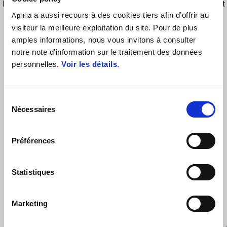
Ensure a full clear visibility for a long time and strong resistence aginst
a aussi recours à des cookies tiers afin d’offrir au
weather conditions.
Aprilia
visiteur la meilleure exploitation du site. Pour de plus
amples informations, nous vous invitons à consulter
notre note d’information sur le traitement des données
personnelles.
Voir les détails
.
Sélection
Nécessaires
du
consentement
VOIR TOUS
Préférences
Item
1
of
6
Statistiques
Marketing