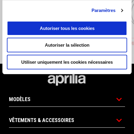
Précédent
S
Paramètres
Autoriser tous les cookies
Aprilia MIA
Aprilia M
Autoriser la sélection
CHF 130
CHF 12
Utiliser uniquement les cookies nécessaires
Bas de page
MODÈLES
VÊTEMENTS & ACCESSOIRES