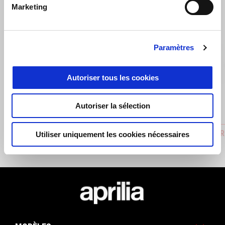
6
Marketing
Paramètres
Précédent
S
Autoriser tous les cookies
Autoriser la sélection
Aprilia MIA
Carbon R
Utiliser uniquement les cookies nécessaires
CHF 130
CHF 249
Bas de page