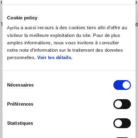
right support have different shape and allow the mount of specific side
bag on each side. Final customers will love to add the side bags, to
enjoy Aprilia Tuono for a full weekend or holiday week of fun and ride.
Cookie policy
The right bag is fixed instead the left one has a fastclick fix system and
a aussi recours à des cookies tiers afin d’offrir au
Aprilia
is easily removable. IMPORTANT: cannot be mounted in case of
visiteur la meilleure exploitation du site. Pour de plus
adoption of Akrapovic Exhaust. Rain cover sold separately:
amples informations, nous vous invitons à consulter
2S001842(SX); 2S001985(DX)
notre note d’information sur le traitement des données
personnelles.
Voir les détails
.
Sélection
Nécessaires
du
consentement
Préférences
VOIR TOUS
Statistiques
Item
1
of