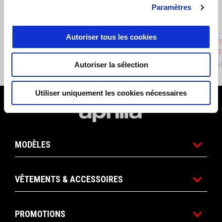
Paramètres
Autoriser tous les cookies
Aluminum Plate Holder
EXHAUST
PROJEC
CHF 179
Autoriser la sélection
CHF 2'29
Utiliser uniquement les cookies nécessaires
Bas de page
MODÈLES
VÊTEMENTS & ACCESSOIRES
PROMOTIONS