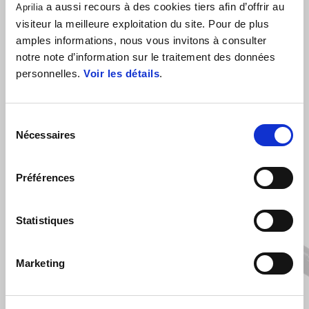
a aussi recours à des cookies tiers afin d’offrir au
Aprilia
visiteur la meilleure exploitation du site. Pour de plus
amples informations, nous vous invitons à consulter
notre note d’information sur le traitement des données
personnelles.
Voir les détails
.
Sélection
Nécessaires
du
VOIR TOUS
consentement
Item
1
Préférences
of
6
Statistiques
Marketing
Précédent
S