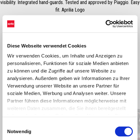
visibility. Integrated hand-guards. Tested and approved by Piaggio. Easy
fit. Aprilia Logo
Diese Webseite verwendet Cookies
Wir verwenden Cookies, um Inhalte und Anzeigen zu
personalisieren, Funktionen für soziale Medien anbieten
zu können und die Zugriffe auf unsere Website zu
analysieren. Außerdem geben wir Informationen zu Ihrer
Verwendung unserer Website an unsere Partner für
Item
soziale Medien, Werbung und Analysen weiter. Unsere
1
of
6
Partner führen diese Informationen möglicherweise mit
weiteren Daten zusammen, die Sie ihnen bereitgestellt
haben oder die sie im Rahmen Ihrer Nutzung der Dienste
gesammelt haben.
Einwilligungsauswahl
Zurück
W
Notwendig