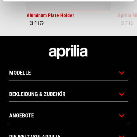
Aluminum Plate Holder
Aprilia M
CHF 179
CHF 12
Footer
MODELLE
BEKLEIDUNG & ZUBEHÖR
ANGEBOTE
DIE WELT VON APRILIA